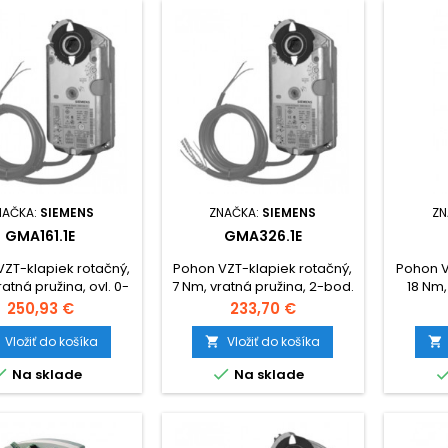
NAČKA:
SIEMENS
ZNAČKA:
SIEMENS
ZN
GMA161.1E
GMA326.1E
ZT-klapiek rotačný,
Pohon VZT-klapiek rotačný,
Pohon V
ratná pružina, ovl. 0-
7 Nm, vratná pružina, 2-bod.
18 Nm,
C 24V / DC 24V...48V
ovládanie, 230V~, 2
bod. ovl
Cena
Cena
250,93 €
233,70 €
spínania.
Vložiť do košíka
Vložiť do košíka




Na sklade
Na sklade