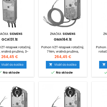
NAČKA:
SIEMENS
ZNAČKA:
SIEMENS
ZN
GCA131.1E
GMA164.1E
ZT-klapiek rotačný,
Pohon VZT-klapiek rotačný,
Pohon 
 vratná pružina, 3-
7 Nm, vratná pružina,
rotač
ládanie, AC 24V / DC
ovládanie 0-10V= nastav.,
ovládan
Cena
Cena
264,45 €
264,45 €
24...48V
AV 24V / DC 24V...48V, 2
AC 2
spínania.
Vložiť do košíka
Vložiť do košíka




Na sklade
Na sklade