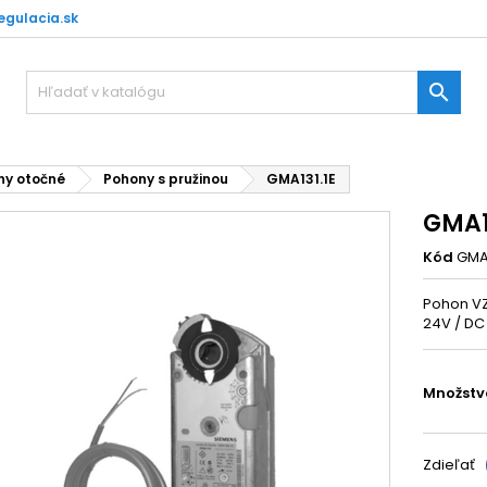
gulacia.sk

ny otočné
Pohony s pružinou
GMA131.1E
GMA1
Kód
GMA1
Pohon VZT
24V / DC
Množstv
Zdieľať