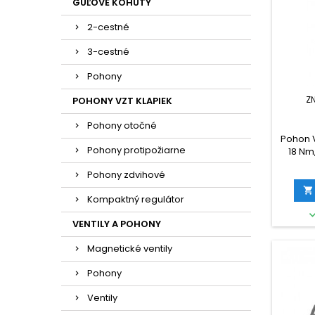
GUĽOVÉ KOHÚTY
2-cestné
3-cestné
Pohony
Z
POHONY VZT KLAPIEK
Pohony otočné
Pohon V
Pohony protipožiarne
18 Nm,
bod. ov
Pohony zdvihové

Kompaktný regulátor
VENTILY A POHONY
Magnetické ventily
Pohony
Ventily