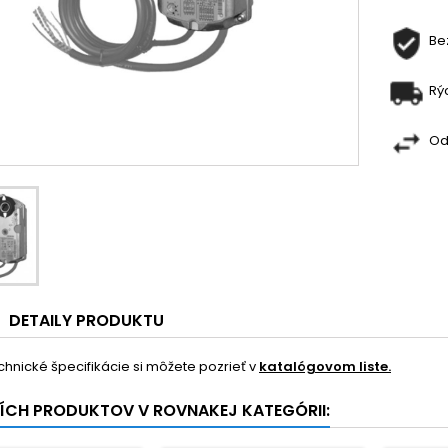
Be
Rý
Od
DETAILY PRODUKTU
echnické špecifikácie si môžete pozrieť v
katalógovom liste.
ŠÍCH PRODUKTOV V ROVNAKEJ KATEGÓRII: