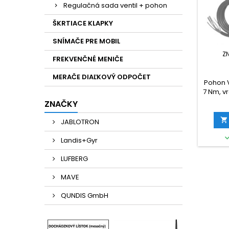
Regulačná sada ventil + pohon
ŠKRTIACE KLAPKY
SNÍMAČE PRE MOBIL
Z
FREKVENČNÉ MENIČE
MERAČE DIAĽKOVÝ ODPOČET
Pohon V
7 Nm, v
ovl., A
ZNAČKY

JABLOTRON
Landis+Gyr
LUFBERG
MAVE
QUNDIS GmbH