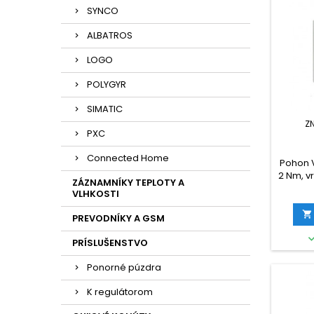
SYNCO
ALBATROS
LOGO
POLYGYR
SIMATIC
Z
PXC
Connected Home
Pohon V
2 Nm, v
ZÁZNAMNÍKY TEPLOTY A
VLHKOSTI

PREVODNÍKY A GSM
PRÍSLUŠENSTVO
Ponorné púzdra
K regulátorom