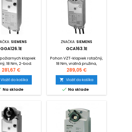
AČKA:
SIEMENS
ZNAČKA:
SIEMENS
GGA126.1E
GCA163.1E
požiarnych klapiek
Pohon VZT-klapiek rotačný,
ný, 18 Nm, 2-bod.
18 Nm, vratná pružina,
ie, vratná pružina,
ovládanie 0-10V= nastav.,
Cena
Cena
281,67 €
289,05 €
4V / DC 24...48V
AC 24V / DC 24...48V
Vložiť do košíka
Vložiť do košíka



Na sklade
Na sklade