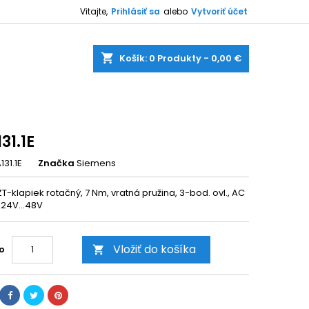
Vitajte,
Prihlásiť sa
alebo
Vytvoriť účet
shopping_cart
Košík:
0
Produkty - 0,00 €
31.1E
31.1E
Značka
Siemens
-klapiek rotačný, 7 Nm, vratná pružina, 3-bod. ovl., AC
 24V...48V
Vložiť do košíka
o
