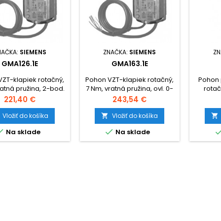
NAČKA:
SIEMENS
ZNAČKA:
SIEMENS
ZN
GMA126.1E
GMA163.1E
ZT-klapiek rotačný,
Pohon VZT-klapiek rotačný,
Pohon 
ratná pružina, 2-bod.
7 Nm, vratná pružina, ovl. 0-
rotač
C 24V / DC 24V...48V,
10V= nastav., AV 24V / DC
ovládan
Cena
Cena
221,40 €
243,54 €
2 spínania.
24V...48V
Vložiť do košíka
Vložiť do košíka




Na sklade
Na sklade