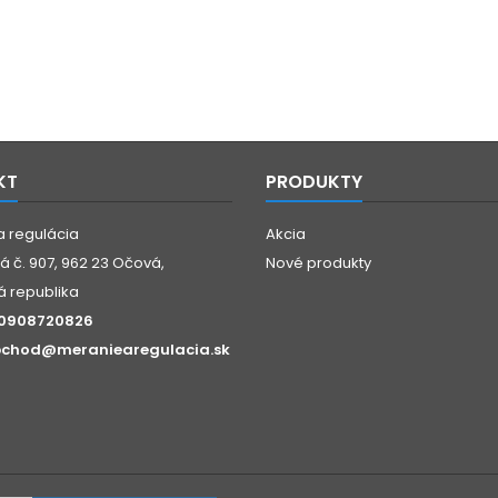
KT
PRODUKTY
a regulácia
Akcia
 č. 907, 962 23 Očová,
Nové produkty
á republika
0908720826
chod@meraniearegulacia.sk