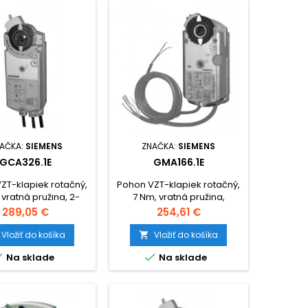
AČKA:
SIEMENS
ZNAČKA:
SIEMENS
GCA326.1E
GMA166.1E
ZT-klapiek rotačný,
Pohon VZT-klapiek rotačný,
 vratná pružina, 2-
7 Nm, vratná pružina,
., 230V~, 2 spínania.
ovládanie 0-10V=, AV 24V /
Cena
Cena
289,05 €
254,61 €
DC 24V...48V, 2 spínania.
Vložiť do košíka
Vložiť do košíka



Na sklade
Na sklade