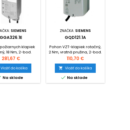
AČKA:
SIEMENS
ZNAČKA:
SIEMENS
GGA326.1E
GQD121.1A
požiarnych klapiek
Pohon VZT-klapiek rotačný,
ný, 18 Nm, 2-bod.
2 Nm, vratná pružina, 2-bod.
ie, vratná pružina,
ovl. , 24V~
Cena
Cena
281,67 €
110,70 €
230V~
Vložiť do košíka
Vložiť do košíka



Na sklade
Na sklade