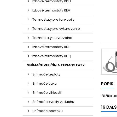
Izbové termostaty RDH
Izbové termostaty REV
Termostaty pre fan-coily
Termostaty pre vykurovanie
Termostaty univerzálne
Izbové termostaty RDL
Izbové termostaty RDQ
SNÍMAČE VELIČÍN A TERMOSTATY
Snímače teploty
POPIS
Snímače tlaku
Snímače vlhkosti
Bližšie t
Snímače kvality vzduchu
16 ĎAL
Snímače prietoku