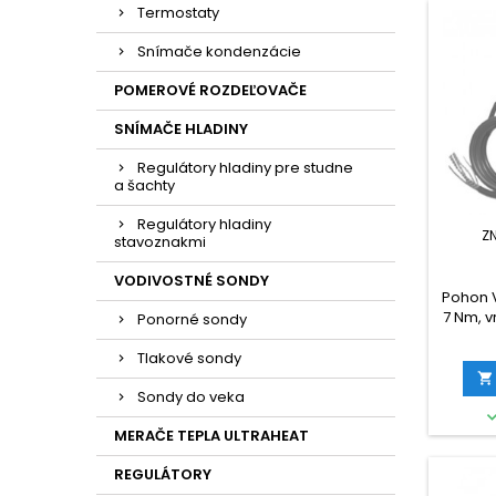
Termostaty
Snímače kondenzácie
POMEROVÉ ROZDEĽOVAČE
SNÍMAČE HLADINY
Regulátory hladiny pre studne
a šachty
Regulátory hladiny
Z
stavoznakmi
VODIVOSTNÉ SONDY
Pohon V
7 Nm, v
Ponorné sondy
10V=, A
Tlakové sondy

Sondy do veka
MERAČE TEPLA ULTRAHEAT
REGULÁTORY