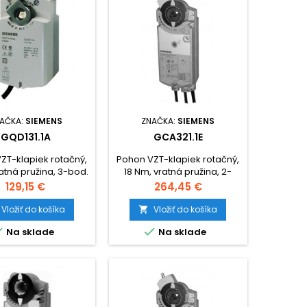
AČKA:
SIEMENS
ZNAČKA:
SIEMENS
GQD131.1A
GCA321.1E
ZT-klapiek rotačný,
Pohon VZT-klapiek rotačný,
atná pružina, 3-bod.
18 Nm, vratná pružina, 2-
ovl. , 24V~
bod. ovládanie, 230V~
Cena
Cena
129,15 €
264,45 €
Vložiť do košíka
Vložiť do košíka



Na sklade
Na sklade