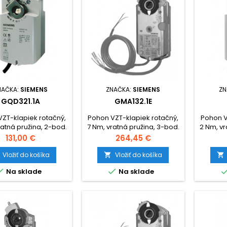
NAČKA:
SIEMENS
ZNAČKA:
SIEMENS
ZN
GQD321.1A
GMA132.1E
ZT-klapiek rotačný,
Pohon VZT-klapiek rotačný,
Pohon V
ratná pružina, 2-bod.
7 Nm, vratná pružina, 3-bod.
2 Nm, vr
ovl. , 230V~
ovl., AC 24V / DC 24V...48V,
Cena
Cena
131,00 €
264,45 €
potenc.
Vložiť do košíka
Vložiť do košíka




Na sklade
Na sklade