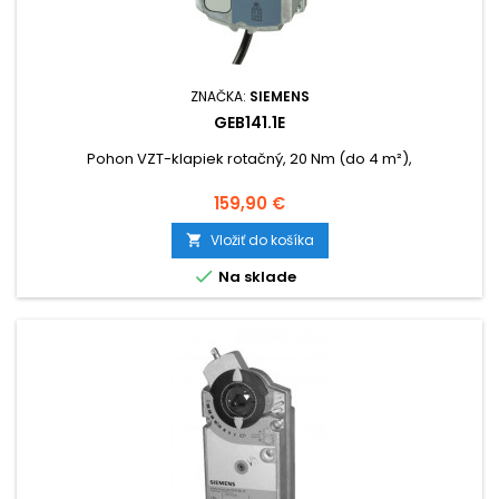
ZNAČKA:
SIEMENS
GEB141.1E
Pohon VZT-klapiek rotačný, 20 Nm (do 4 m²),
Cena
159,90 €
Vložiť do košíka


Na sklade