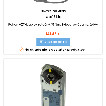
ZNAČKA:
SIEMENS
GEB131.1E
Pohon VZT-klapiek rotačný, 15 Nm, 3-bod. ovládanie, 24V~
Cena
141,45 €
Vložiť do košíka


Na sklade nie je dostatok produktov