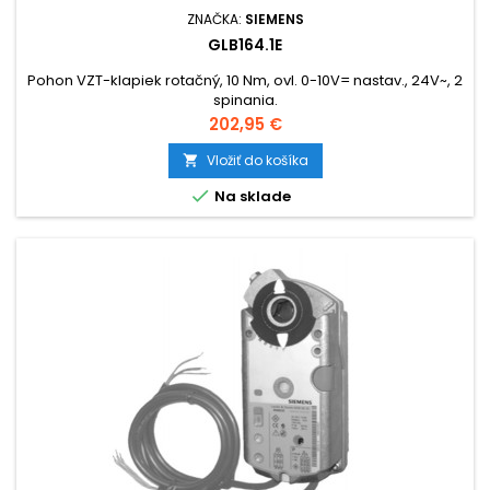
ZNAČKA:
SIEMENS
GLB164.1E
Pohon VZT-klapiek rotačný, 10 Nm, ovl. 0-10V= nastav., 24V~, 2
spinania.
Cena
202,95 €
Vložiť do košíka


Na sklade