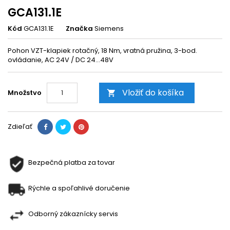
GCA131.1E
Kód
GCA131.1E
Značka
Siemens
Pohon VZT-klapiek rotačný, 18 Nm, vratná pružina, 3-bod.
ovládanie, AC 24V / DC 24...48V
Vložiť do košíka
Množstvo

Zdieľať
Bezpečná platba za tovar
Rýchle a spoľahlivé doručenie
Odborný zákaznícky servis