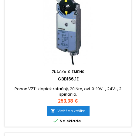
ZNAČKA:
SIEMENS
GBB166.1E
Pohon VZT-klapiek rotačný, 20 Nm, ovl. 0-10V=, 24V~, 2
spinania.
Cena
253,38 €
Vložiť do košíka


Na sklade