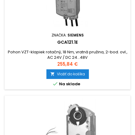
ZNAČKA:
SIEMENS
GCA121.1E
Pohon VZT-klapiek rotačný, 18 Nm, vratná pružina, 2-bod. ovl.,
AC 24V / DC 24...48V
Cena
255,84 €
Vložiť do košíka


Na sklade