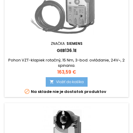
ZNAČKA:
SIEMENS
GEB136.1E
Pohon VZT-klapiek rotačný, 15 Nm, 3-bod. ovládanie, 24V~, 2
spinania.
Cena
163,59 €
Vložiť do košíka


Na sklade nie je dostatok produktov