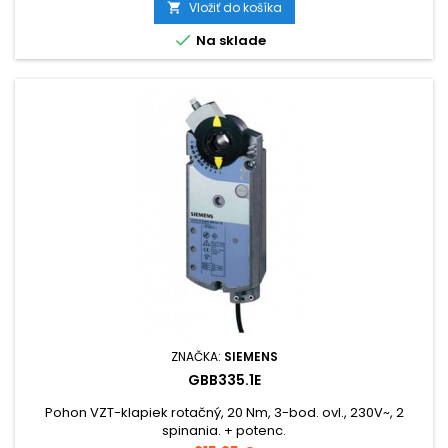
Vložiť do košíka


Na sklade
ZNAČKA:
SIEMENS
GBB335.1E
Pohon VZT-klapiek rotačný, 20 Nm, 3-bod. ovl., 230V~, 2
spinania. + potenc.