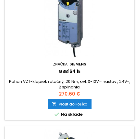
ZNAČKA:
SIEMENS
GBB164.1E
Pohon VZT-klapiek rotačný, 20 Nm, ovl. 0-10V= nastav., 24V~,
2 spínania.
Cena
270,60 €
Vložiť do košíka


Na sklade