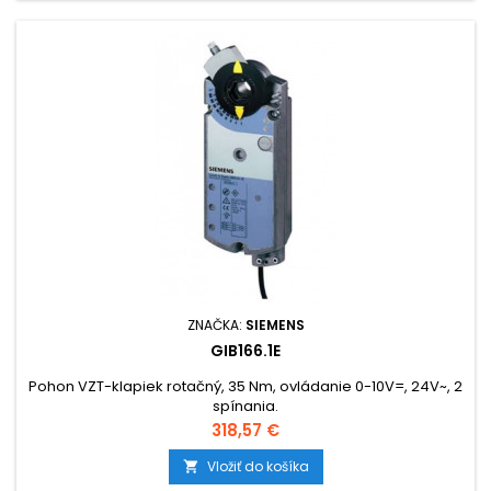
ZNAČKA:
SIEMENS
GIB166.1E
Pohon VZT-klapiek rotačný, 35 Nm, ovládanie 0-10V=, 24V~, 2
spínania.
Cena
318,57 €
Vložiť do košíka
