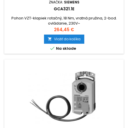
ZNAČKA:
SIEMENS
GCA321.1E
Pohon VZT-klapiek rotačný, 18 Nm, vratná pružina, 2-bod.
ovládanie, 230V~
Cena
264,45 €
Vložiť do košíka


Na sklade