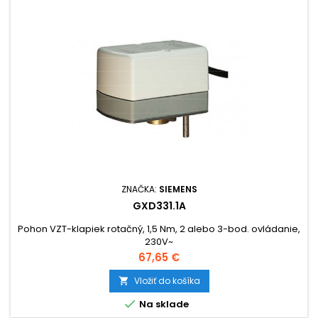
ZNAČKA:
SIEMENS
GXD331.1A
Pohon VZT-klapiek rotačný, 1,5 Nm, 2 alebo 3-bod. ovládanie,
230V~
Cena
67,65 €
Vložiť do košíka


Na sklade