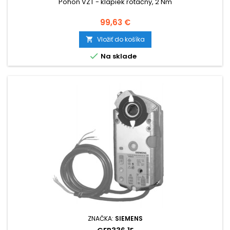
Pohon VZT - klapiek rotačný, 2 Nm
Cena
99,63 €
Vložiť do košíka


Na sklade
ZNAČKA:
SIEMENS