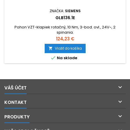
ZNAČKA:
SIEMENS
GLB136.1E
Pohon VZT-klapiek rotačný, 10 Nm, 3-bod. ovl., 24V~, 2
spinania.
Cena
124,23 €
Vložiť do košíka


Na sklade

VÁŠ ÚČET

KONTAKT

PRODUKTY