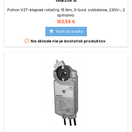
GEB336.1E
Pohon VZT-klapiek rotačný, 15 Nm, 3-bod. ovládanie, 230V~, 2
spínania.
Cena
163,59 €
Vložiť do košíka


Na sklade nie je dostatok produktov