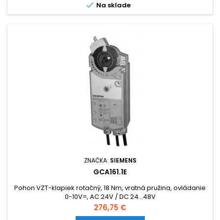

Na sklade
ZNAČKA:
SIEMENS
GCA161.1E
Pohon VZT-klapiek rotačný, 18 Nm, vratná pružina, ovládanie
0-10V=, AC 24V / DC 24...48V
Cena
276,75 €