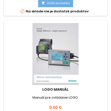
Vložiť do košíka


Na sklade nie je dostatok produktov
LOGO MANUÁL
Manuál pre ovládanie LOGO.
Cena
0,00 €