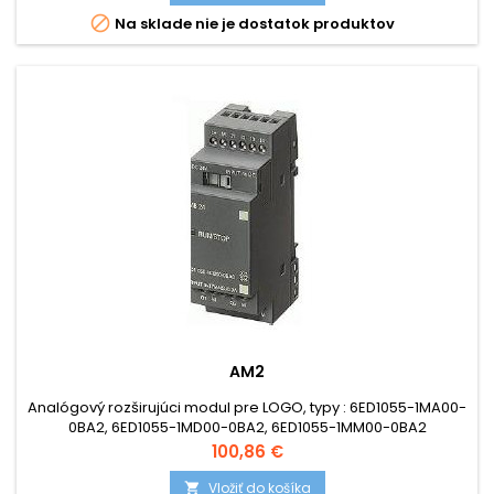

Na sklade nie je dostatok produktov
AM2
Analógový rozširujúci modul pre LOGO, typy : 6ED1055-1MA00-
0BA2, 6ED1055-1MD00-0BA2, 6ED1055-1MM00-0BA2
Cena
100,86 €
Vložiť do košíka
