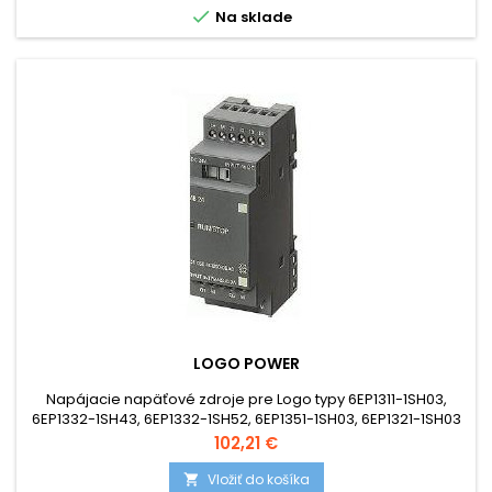

Na sklade
LOGO POWER
Napájacie napäťové zdroje pre Logo typy 6EP1311-1SH03,
6EP1332-1SH43, 6EP1332-1SH52, 6EP1351-1SH03, 6EP1321-1SH03
....
Cena
102,21 €
Vložiť do košíka
