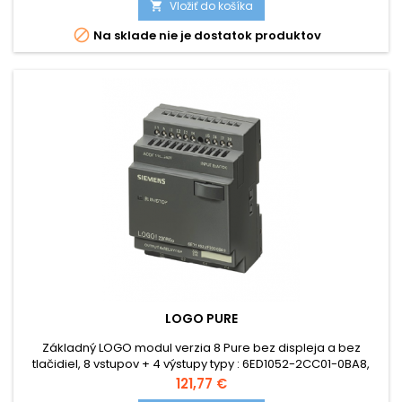
Vložiť do košíka


Na sklade nie je dostatok produktov
LOGO PURE
Základný LOGO modul verzia 8 Pure bez displeja a bez
tlačidiel, 8 vstupov + 4 výstupy typy : 6ED1052-2CC01-0BA8,
6ED1052-2MD00-0BA8, 6ED1052-2HB00-0BA8, 6ED1052-2FB00-
Cena
121,77 €
0BA8