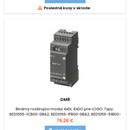

Posledné kusy v sklade
DM8
Binárny rozširujúci modul 4xDI, 4xDO pre LOGO. Typy :
6ED1055-1CB00-0BA2, 6ED1055-1FB00-0BA2, 6ED1055-1HB00-
0BA2, 6ED1055-1MB00-0BA2
Cena
76,26 €