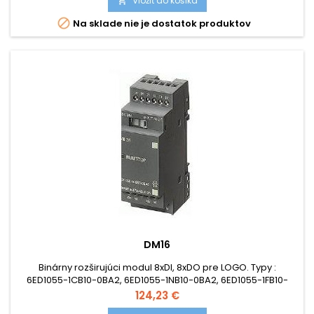
Vložiť do košíka


Na sklade nie je dostatok produktov
DM16
Binárny rozširujúci modul 8xDI, 8xDO pre LOGO. Typy :
6ED1055-1CB10-0BA2, 6ED1055-1NB10-0BA2, 6ED1055-1FB10-
0BA2
Cena
124,23 €