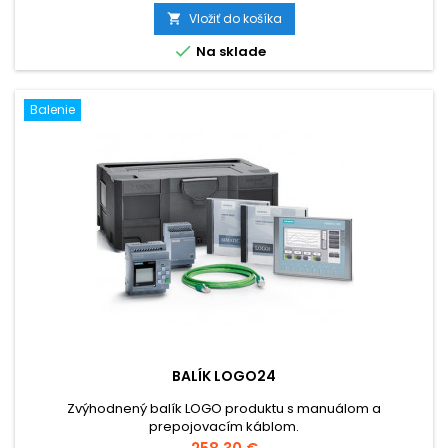
Vložiť do košíka


Na sklade
Balenie
BALÍK LOGO24
Zvýhodnený balík LOGO produktu s manuálom a
prepojovacím káblom.
Cena