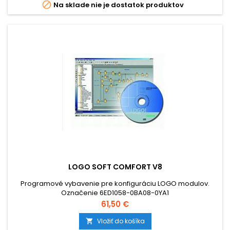

Na sklade nie je dostatok produktov
LOGO SOFT COMFORT V8
Programové vybavenie pre konfiguráciu LOGO modulov.
Označenie 6ED1058-0BA08-0YA1
Cena
61,50 €
Vložiť do košíka
