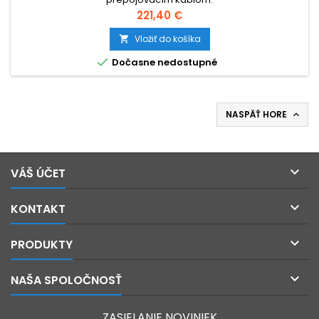
Cena
221,40 €
Vložiť do košíka


Dočasne nedostupné
NASPÄŤ HORE


VÁŠ ÚČET

KONTAKT

PRODUKTY

NAŠA SPOLOČNOSŤ
ZASIELANIE NOVINIEK