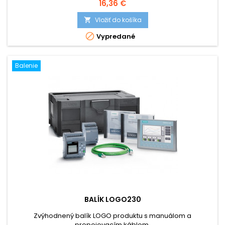
Cena
16,36 €
Vložiť do košíka


Vypredané
Balenie
BALÍK LOGO230
Zvýhodnený balík LOGO produktu s manuálom a
prepojovacím káblom.