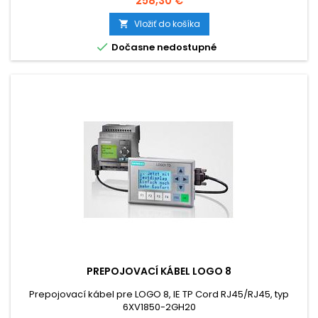
258,30 €
Vložiť do košíka


Dočasne nedostupné
PREPOJOVACÍ KÁBEL LOGO 8
Prepojovací kábel pre LOGO 8, IE TP Cord RJ45/RJ45, typ
6XV1850-2GH20