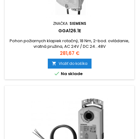
ZNAČKA:
SIEMENS
GGA126.1E
Pohon požiarnych klapiek rotačný, 18 Nm, 2-bod. ovládanie,
vratná pružina, AC 24V / DC 24...48V
Cena
281,67 €
Vložiť do košíka


Na sklade