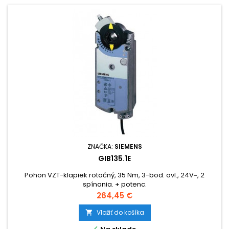
ZNAČKA:
SIEMENS
GIB135.1E
Pohon VZT-klapiek rotačný, 35 Nm, 3-bod. ovl., 24V~, 2
spínania. + potenc.
Cena
264,45 €
Vložiť do košíka

