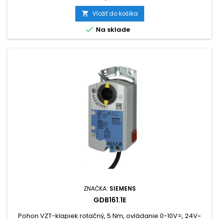
Vložiť do košíka


Na sklade
ZNAČKA:
SIEMENS
GDB161.1E
Pohon VZT-klapiek rotačný, 5 Nm, ovládanie 0-10V=, 24V~