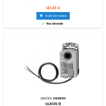
Cena
141,45 €
Vložiť do košíka


Na sklade
ZNAČKA:
SIEMENS
GLB136.1E