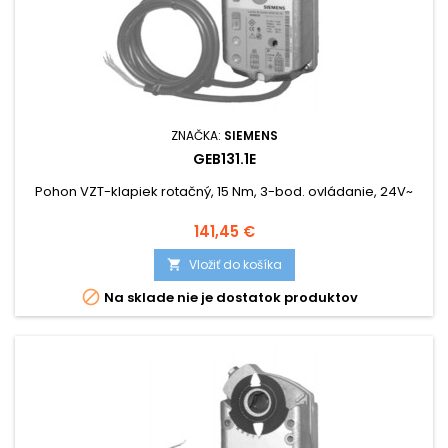
ZNAČKA:
SIEMENS
GEB131.1E
Pohon VZT-klapiek rotačný, 15 Nm, 3-bod. ovládanie, 24V~
Cena
141,45 €
Vložiť do košíka


Na sklade nie je dostatok produktov