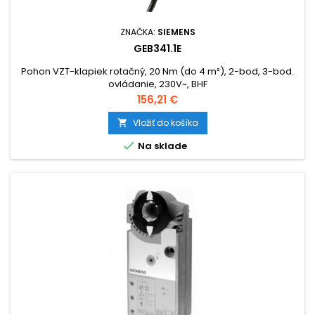
ZNAČKA:
SIEMENS
GEB341.1E
Pohon VZT-klapiek rotačný, 20 Nm (do 4 m²), 2-bod, 3-bod.
ovládanie, 230V~, BHF
Cena
156,21 €
Vložiť do košíka


Na sklade