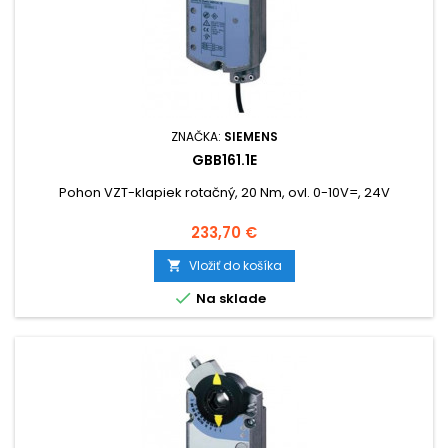
ZNAČKA:
SIEMENS
GBB161.1E
Pohon VZT-klapiek rotačný, 20 Nm, ovl. 0-10V=, 24V
Cena
233,70 €
Vložiť do košíka


Na sklade