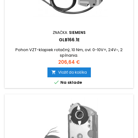
ZNAČKA:
SIEMENS
GLB166.1E
Pohon VZT-klapiek rotačný, 10 Nm, ovl. 0-10V=, 24V~, 2
spínania.
Cena
206,64 €
Vložiť do košíka


Na sklade