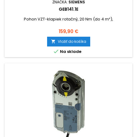
ZNAČKA:
SIEMENS
GEB141.1E
Pohon VZT-klapiek rotačný, 20 Nm (do 4 m²),
Cena
159,90 €
Vložiť do košíka


Na sklade