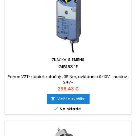
ZNAČKA:
SIEMENS
GIB163.1E
Pohon VZT-klapiek rotačný., 35 Nm, ovládanie 0-10V= nastav.,
24V~
Cena
296,43 €
Vložiť do košíka


Na sklade