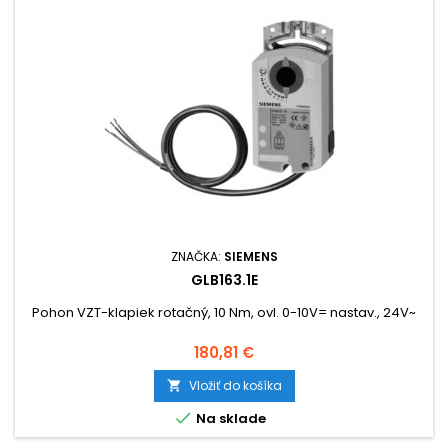
ZNAČKA:
SIEMENS
GLB163.1E
Pohon VZT-klapiek rotačný, 10 Nm, ovl. 0-10V= nastav., 24V~
Cena
180,81 €
Vložiť do košíka


Na sklade