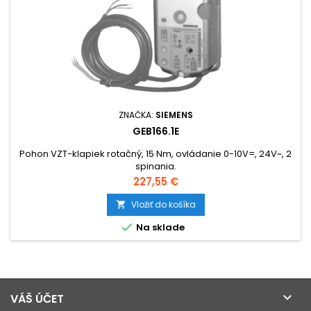
ZNAČKA:
SIEMENS
GEB166.1E
Pohon VZT-klapiek rotačný, 15 Nm, ovládanie 0-10V=, 24V~, 2
spinania.
Cena
227,55 €
Vložiť do košíka


Na sklade

VÁŠ ÚČET