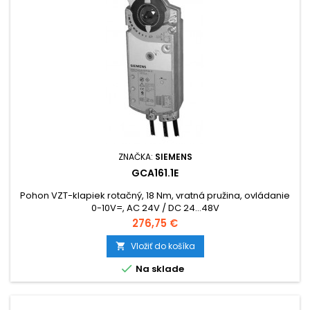
ZNAČKA:
SIEMENS
GCA161.1E
Pohon VZT-klapiek rotačný, 18 Nm, vratná pružina, ovládanie
0-10V=, AC 24V / DC 24...48V
Cena
276,75 €
Vložiť do košíka


Na sklade