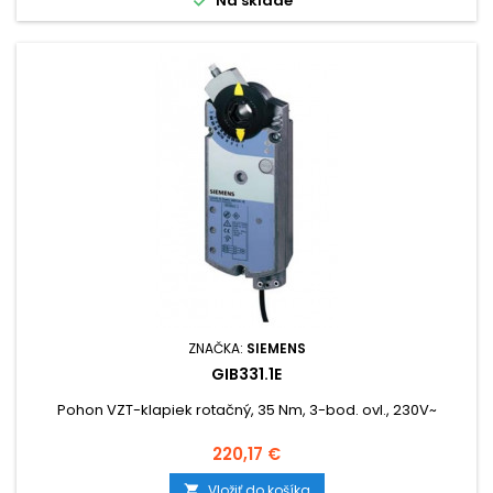
Na sklade
ZNAČKA:
SIEMENS
GIB331.1E
Pohon VZT-klapiek rotačný, 35 Nm, 3-bod. ovl., 230V~
Cena
220,17 €
Vložiť do košíka
