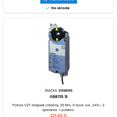

Na sklade
ZNAČKA:
SIEMENS
GBB135.1E
Pohon VZT-klapiek rotačný, 20 Nm, 3-bod. ovl., 24V~, 2
spinania. + potenc.
Cena
221,40 €