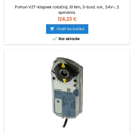
Pohon VZT-klapiek rotačný, 10 Nm, 3-bod. ovl., 24V~, 2
spinania.
Cena
124,23 €
Vložiť do košíka


Na sklade