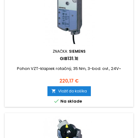
ZNAČKA:
SIEMENS
GIB131.1E
Pohon VZT-klapiek rotačný, 35 Nm, 3-bod. ovl., 24V~
Cena
220,17 €
Vložiť do košíka


Na sklade