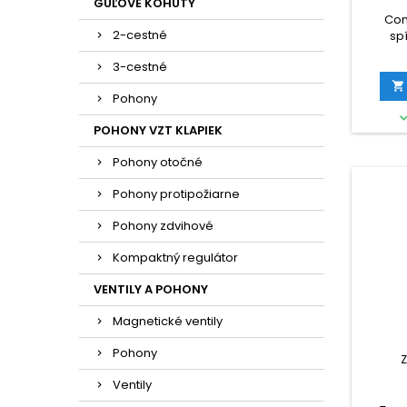
GUĽOVÉ KOHÚTY
Con
2-cestné
sp
Bez
3-cestné
spínac
pre za

Pohony
Home
POHONY VZT KLAPIEK
Pohony otočné
Pohony protipožiarne
Pohony zdvihové
Kompaktný regulátor
VENTILY A POHONY
Magnetické ventily
Pohony
Ventily