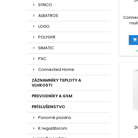
Z
SYNCO
ALBATROS
Connec
rout
LOGO
ZigBee
pri
POLYGYR
prístr

SIMATIC
PXC
Connected Home
ZÁZNAMNÍKY TEPLOTY A
VLHKOSTI
PREVODNÍKY A GSM
PRÍSLUŠENSTVO
Ponorné púzdra
Z
K regulátorom