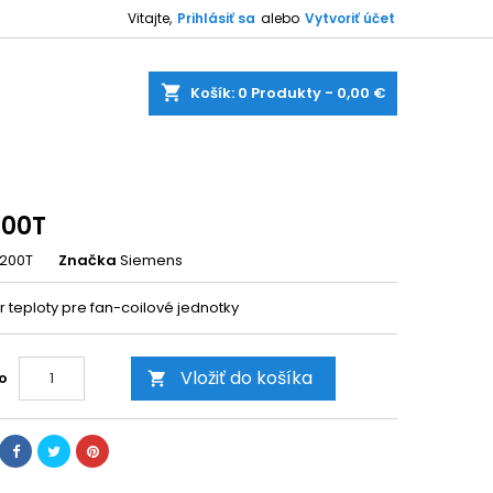
Vitajte,
Prihlásiť sa
alebo
Vytvoriť účet
shopping_cart
Košík:
0
Produkty - 0,00 €
00T
200T
Značka
Siemens
r teploty pre fan-coilové jednotky
Vložiť do košíka
o
