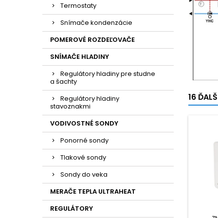
Termostaty
Snímače kondenzácie
POMEROVÉ ROZDEĽOVAČE
SNÍMAČE HLADINY
Regulátory hladiny pre studne
a šachty
16 ĎAL
Regulátory hladiny
stavoznakmi
VODIVOSTNÉ SONDY
Ponorné sondy
Tlakové sondy
Sondy do veka
MERAČE TEPLA ULTRAHEAT
REGULÁTORY