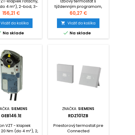
ZT-klapiek rotačný,
Izbový termostat s
do 4 m²), 2-bod, 3-
týždenným programom,
ládanie, 230V~, BHF
sieťové napájanie, 230V~,
Cena
Cena
156,21 €
60,27 €
alebo batéria.
Vložiť do košíka
Vložiť do košíka



Na sklade
Na sklade
AČKA:
SIEMENS
ZNAČKA:
SIEMENS
GEB146.1E
RDZ101ZB
n VZT - klapiek
Priestorový termostat pre
 20 Nm (do 4 m²), 2,
Connected