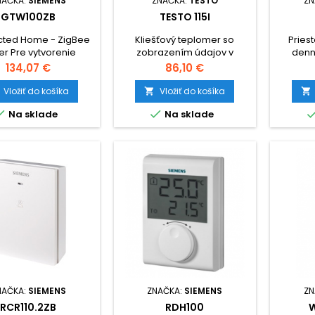
NAČKA:
SIEMENS
ZNAČKA:
TESTO
ZN
GTW100ZB
TESTO 115I
ted Home - ZigBee
Kliešťový teplomer so
Pries
er Pre vytvorenie
zobrazením údajov v
denn
 siete a ovládanie
telefóne, alebo tablete.
ba
Cena
Cena
134,07 €
86,10 €
pojených ZigBee
DC,prep
ojov z našej ponuky.
Vložiť do košíka
Vložiť do košíka




Na sklade
Na sklade
NAČKA:
SIEMENS
ZNAČKA:
SIEMENS
ZN
RCR110.2ZB
RDH100