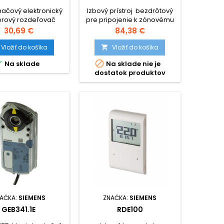
mačový elektronický
Izbový prístroj bezdrôtový
rový rozdeľovač
pre pripojenie k zónovému
ovacích nákladov
modulu RDE-MZ6.
Cena
Cena
30,69 €
84,38 €
Vložiť do košíka
Vložiť do košíka



Na sklade
Na sklade nie je
dostatok produktov
AČKA:
SIEMENS
ZNAČKA:
SIEMENS
GEB341.1E
RDE100