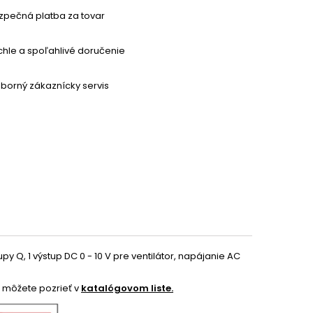
zpečná platba za tovar
chle a spoľahlivé doručenie
borný zákaznícky servis
py Q, 1 výstup DC 0 - 10 V pre ventilátor, napájanie AC
si môžete pozrieť v
katalógovom liste.