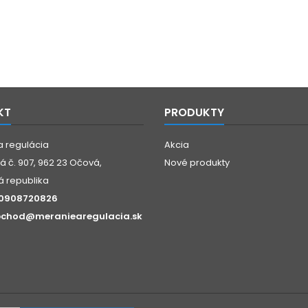
KT
PRODUKTY
a regulácia
Akcia
 č. 907, 962 23 Očová,
Nové produkty
á republika
0908720826
chod@meraniearegulacia.sk