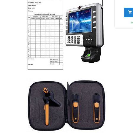
telef
