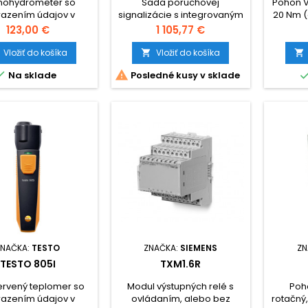
mohydrometer so
Sada poruchovej
Pohon V
razením údajov v
signalizácie s integrovaným
20 Nm (
óne, alebo tablete.
displejom pre snímanie
bod. ov
Cena
Cena
123,00 €
1 105,77 €
stavov v kotolni
Vložiť do košíka
Vložiť do košíka




Na sklade
Posledné kusy v sklade
ZNAČKA:
TESTO
ZNAČKA:
SIEMENS
ZN
TESTO 805I
TXM1.6R
ervený teplomer so
Modul výstupných relé s
Poho
razením údajov v
ovládaním, alebo bez
rotačný,