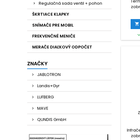
Ter
Regulačná sada ventil + pohon
zob
telef
ŠKRTIACE KLAPKY

SNÍMAČE PRE MOBIL
FREKVENČNÉ MENIČE
MERAČE DIAĽKOVÝ ODPOČET
ZNAČKY
JABLOTRON
Landis+Gyr
LUFBERG
MAVE
QUNDIS GmbH
Infrač
zob