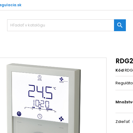
gulacia.sk

RDG2
Kód
RDG
Reguláto
Množstv
Zdieľať