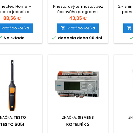
nected Home -
Priestorový termostat bez
2 - sní
ínacia jednotka
časového programu,
pome
drôtová reléová
bat.napáj.3V DC,prepínacie
vykur
Cena
Cena
88,56 €
43,05 €
ia jednotka určená
kontakty 24-250V
riadenia Connected
Vložiť do košíka
Vložiť do košíka


 s komunikáciou


Na sklade
dodacia doba 90 dní
ZigBee
ZNAČKA:
TESTO
ZNAČKA:
SIEMENS
ZN
TESTO 605I
KOTELNÍK 2