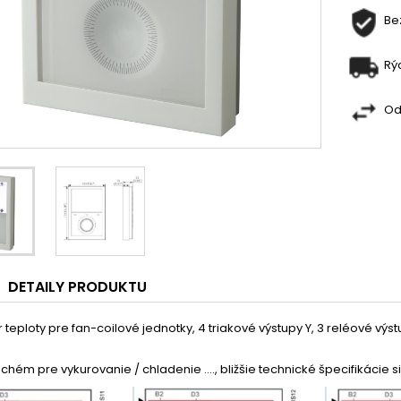
Be
Rý
Od
DETAILY PRODUKTU
 teploty pre fan-coilové jednotky, 4 triakové výstupy Y, 3 reléové výstu
schém pre vykurovanie / chladenie ...., bližšie technické špecifikácie 