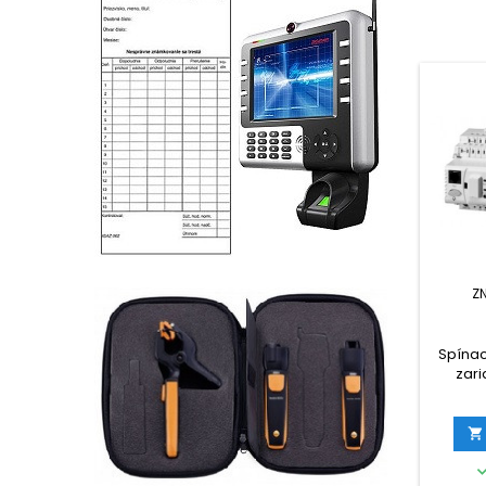
Z
Spínac
zar
reg.ok
