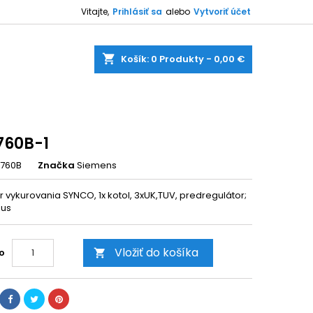
Vitajte,
Prihlásiť sa
alebo
Vytvoriť účet
shopping_cart
Košík:
0
Produkty - 0,00 €
60B-1
760B
Značka
Siemens
 vykurovania SYNCO, 1x kotol, 3xUK,TUV, predregulátor;
bus
Vložiť do košíka
o
