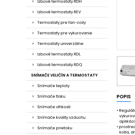
Izbové termostaty RDH
Izbové termostaty REV
Termostaty pre fan-coily
Termostaty pre vykurovanie
Termostaty univerzálne
Izbové termostaty RDL
Izbové termostaty RDQ
SNÍMAČE VELIČÍN A TERMOSTATY
Snímače teploty
POPIS
Snímače tlaku
Snímače vlhkosti
• Regulát
vykurova
Snímače kvality vzduchu
aplikácií
• prostre
Snímače prietoku
kotla, d