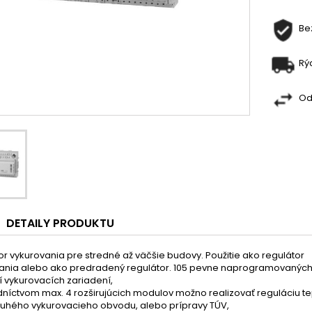
Be
Rý
Od
DETAILY PRODUKTU
or vykurovania pre stredné až väčšie budovy. Použitie ako regulátor
nia alebo ako predradený regulátor. 105 pevne naprogramovanýc
 vykurovacích zariadení,
dníctvom max. 4 rozširujúcich modulov možno realizovať reguláciu te
ruhého vykurovacieho obvodu, alebo prípravy TÚV,