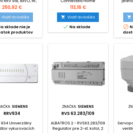
v RRV 918, 8xVO, RF,
Connected Home
jedno
EDAJ UKONČENÝ
SIMATIC 
Cena
Cena
250,92 €
113,16 €
DO, 2 
1AE40-0
Vložiť do košíka
Vložiť do košíka


0XB0, 


a sklade nie je
Na sklade
N
tatok produktov
dost
NAČKA:
SIEMENS
ZNAČKA:
SIEMENS
ZN
RRV934
RVS 63.283/109
 934 Univerzálny
ALBATROS 2 - RVS63.283/109
Servopo
átor vykurovacích
Regulator pre 2-st. kotol, 2
venti