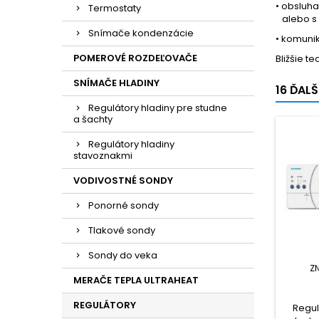
• obsluh
Termostaty
alebo s 
Snímače kondenzácie
• komuni
POMEROVÉ ROZDEĽOVAČE
Bližšie t
SNÍMAČE HLADINY
16 ĎAL
Regulátory hladiny pre studne
a šachty
Regulátory hladiny
stavoznakmi
VODIVOSTNÉ SONDY
Ponorné sondy
Tlakové sondy
Sondy do veka
Z
MERAČE TEPLA ULTRAHEAT
REGULÁTORY
Regul