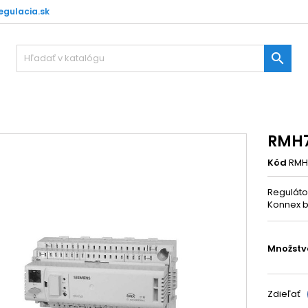
gulacia.sk

RMH7
Kód
RMH
Regulátor
Konnex 
Množstv
Zdieľať