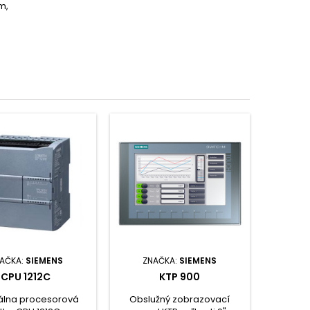
m,
AČKA:
SIEMENS
ZNAČKA:
SIEMENS
CPU 1212C
KTP 900
álna procesorová
Obslužný zobrazovací