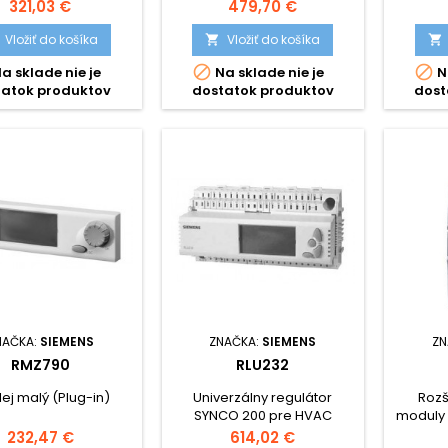
v. PREDAJ UKONČENÝ
zmies. okruhy UK, TUV, LPB-
Synco 
Cena
Cena
321,03 €
479,70 €
zber.,3x MF vystup, so
svorkovnicami
Vložiť do košíka
Vložiť do košíka




a sklade nie je
Na sklade nie je
N
tatok produktov
dostatok produktov
dost
NAČKA:
SIEMENS
ZNAČKA:
SIEMENS
ZN
RMZ790
RLU232
lej malý (Plug-in)
Univerzálny regulátor
Rozš
SYNCO 200 pre HVAC
moduly 8
(2sekv; 5UI, 2DI, 3AO, 2DO).
Cena
Cena
232,47 €
614,02 €