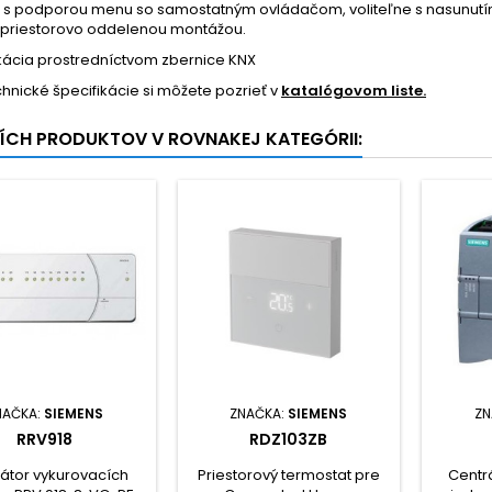
a s podporou menu so samostatným ovládačom, voliteľne s nasunutí
priestorovo oddelenou montážou.
kácia prostredníctvom zbernice KNX
echnické špecifikácie si môžete pozrieť v
katalógovom liste.
ŠÍCH PRODUKTOV V ROVNAKEJ KATEGÓRII:
NAČKA:
SIEMENS
ZNAČKA:
SIEMENS
ZN
RRV918
RDZ103ZB
átor vykurovacích
Priestorový termostat pre
Centr