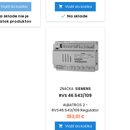
Vložiť do košíka
Vložiť do košíka


a sklade nie je
Na sklade
atok produktov
ZNAČKA:
SIEMENS
RVS 46.543/109
ALBATROS 2 -
RVS46.543/109 Regulator
pre 1 zmies. okruh UK, TUV,
Cena
353,01 €
LPB-zber.,1x MF vystup,so
svorkov
Vložiť do košíka
