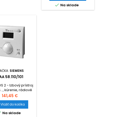

Na sklade
AČKA:
SIEMENS
AA 58.110/101
 2 - Izbový prístroj
..., kúrenie, rádiové
nie BSB, jednoduchý
Cena
141,45 €
displej
Vložiť do košíka

Na sklade