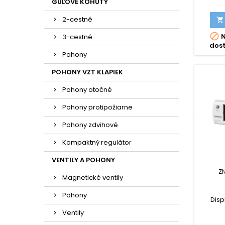
okruho
GUĽOVÉ KOHÚTY
2-cestné


N
3-cestné
dos
Pohony
POHONY VZT KLAPIEK
Pohony otočné
Pohony protipožiarne
Pohony zdvihové
Kompaktný regulátor
VENTILY A POHONY
Z
Magnetické ventily
Pohony
Disp
Ventily