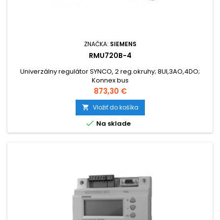
ZNAČKA:
SIEMENS
RMU720B-4
Univerzálny regulátor SYNCO, 2 reg.okruhy; 8UI,3AO,4DO;
Konnex bus
Cena
873,30 €
Vložiť do košíka


Na sklade