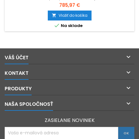
Cena
785,97 €
Vložiť do košíka


Na sklade

VÁŠ ÚČET

KONTAKT

PRODUKTY

NAŠA SPOLOČNOSŤ
ZASIELANIE NOVINIEK