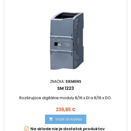
ZNAČKA:
SIEMENS
SM 1223
Rozširujúce digitálne moduly 8/16 x DI a 8/16 x DO.
Cena
239,85 €
Vložiť do košíka


Na sklade nie je dostatok produktov