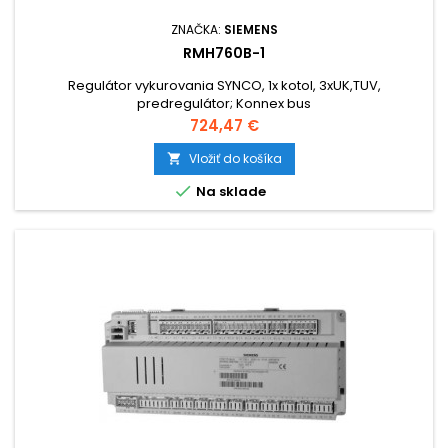
ZNAČKA:
SIEMENS
RMH760B-1
Regulátor vykurovania SYNCO, 1x kotol, 3xUK,TUV,
predregulátor; Konnex bus
Cena
724,47 €
Vložiť do košíka


Na sklade