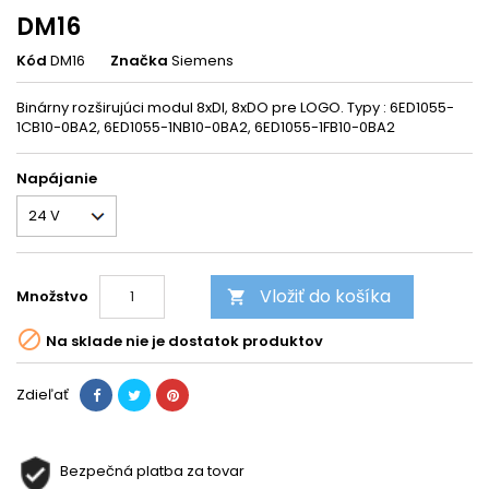
DM16
Kód
DM16
Značka
Siemens
Binárny rozširujúci modul 8xDI, 8xDO pre LOGO. Typy : 6ED1055-
1CB10-0BA2, 6ED1055-1NB10-0BA2, 6ED1055-1FB10-0BA2
Napájanie
Vložiť do košíka
Množstvo


Na sklade nie je dostatok produktov
Zdieľať
Bezpečná platba za tovar