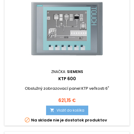
ZNAČKA:
SIEMENS
KTP 600
Obslužný zobrazovací panel KTP veľkosti 6"
Cena
621,15 €
Vložiť do košíka


Na sklade nie je dostatok produktov