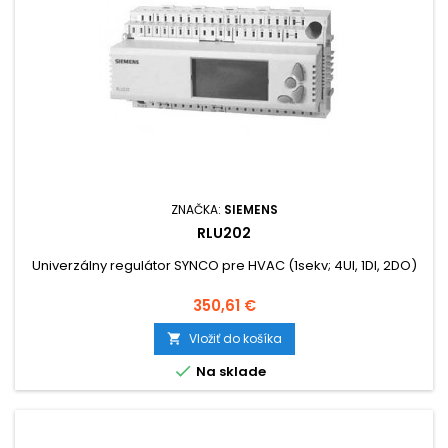
ZNAČKA:
SIEMENS
RLU202
Univerzálny regulátor SYNCO pre HVAC (1sekv; 4UI, 1DI, 2DO)
Cena
350,61 €
Vložiť do košíka


Na sklade