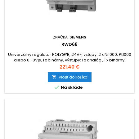
ZNAČKA:
SIEMENS
RWD68
Univerzálny regulátor POLYGYR, 24V~, vstupy: 2 x Ni1000, Pt1000
alebo 0..10Vjs, 1 x binárny, výstupy: 1 x analóg., 1 x binárny.
Cena
221,40 €
Vložiť do košíka


Na sklade