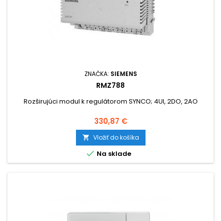
ZNAČKA:
SIEMENS
RMZ788
Rozširujúci modul k regulátorom SYNCO; 4UI, 2DO, 2AO
Cena
330,87 €
Vložiť do košíka


Na sklade