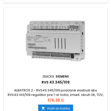
ZNAČKA:
SIEMENS
RVS 43.345/109
ALBATROS 2 - RVS43.345/109 podobné vlastnoti ako
RVS43.143/109 regulátor pre 1-st. kotol, zmieš. okruh ÚK, TÚV,
LPB-zber., 1x MF výstup, so svorkovnicami + rozširujúce
Cena
376,38 €
moduly.
Vložiť do košíka
