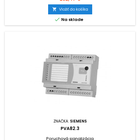
Vložiť do košíka


Na sklade
ZNAČKA:
SIEMENS
PVA82.3
Poruchová signalizácia