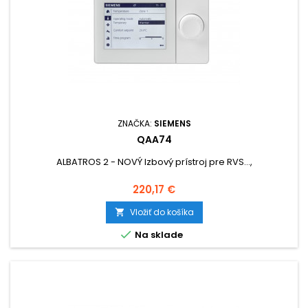
ZNAČKA:
SIEMENS
QAA74
ALBATROS 2 - NOVÝ Izbový prístroj pre RVS...,
Cena
220,17 €
Vložiť do košíka


Na sklade