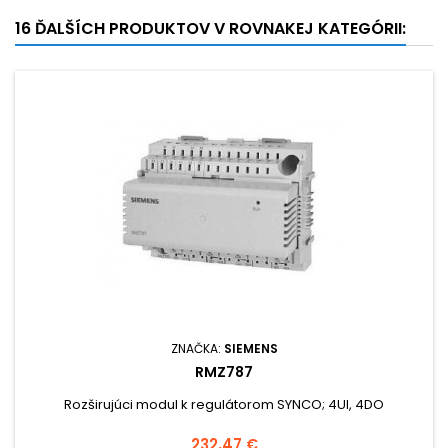
16 ĎALŠÍCH PRODUKTOV V ROVNAKEJ KATEGÓRII:
ZNAČKA:
SIEMENS
RMZ787
Rozširujúci modul k regulátorom SYNCO; 4UI, 4DO
Cena
232,47 €