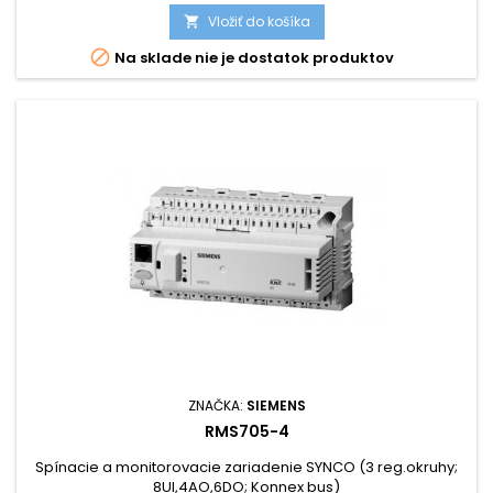
Vložiť do košíka


Na sklade nie je dostatok produktov
ZNAČKA:
SIEMENS
RMS705-4
Spínacie a monitorovacie zariadenie SYNCO (3 reg.okruhy;
8UI,4AO,6DO; Konnex bus)