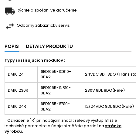
Rýchle a spoľahlivé doručenie
Odborný zákaznícky servis
POPIS
DETAILY PRODUKTU
Typy rozširujúcich modulov :
6ED1055-1CB10-
DM16 24
24VDC 8DI, 8DO (Tranzisto
0BA2
6ED1055-1NB10-
DM16 230R
230V 8DI, 8DO(Relé)
0BA2
6ED1055-1FB10-
DM16 24R
12/24VDC 8DI, 8DO(Relé)
0BA2
Označenie "R" pri napájaní značí : reléový výstup. Bližšie
technické parametre a údaje si môžete pozrieť na
stránke
výrobcu.