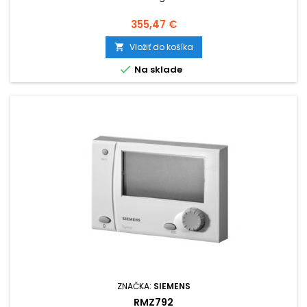
Cena
355,47 €
Vložiť do košíka


Na sklade
ZNAČKA:
SIEMENS
RMZ792