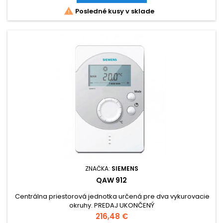

Posledné kusy v sklade
ZNAČKA:
SIEMENS
QAW 912
Centrálna priestorová jednotka určená pre dva vykurovacie
okruhy. PREDAJ UKONČENÝ
Cena
216,48 €