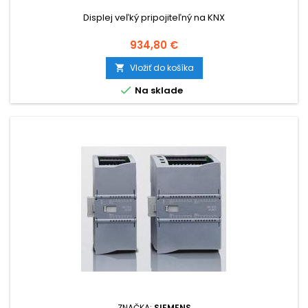
Displej veľký pripojiteľný na KNX
Cena
934,80 €
Vložiť do košíka


Na sklade
ZNAČKA:
SIEMENS