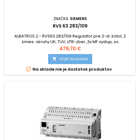
ZNAČKA:
SIEMENS
RVS 63.283/109
ALBATROS 2 - RVS63.283/109 Regulator pre 2-st. kotol, 2
zmies. okruhy UK, TUV, LPB-zber.,3x MF vystup, so
svorkovnicami
Cena
479,70 €
Vložiť do košíka


Na sklade nie je dostatok produktov