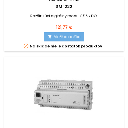
SM 1222
Rozširujúci digitálny modul 8/16 x DO.
Cena
121,77 €
Vložiť do košíka


Na sklade nie je dostatok produktov