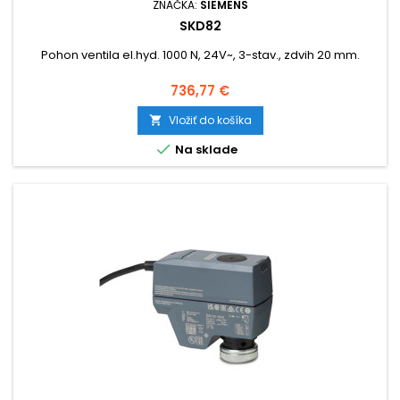
ZNAČKA:
SIEMENS
SKD82
Pohon ventila el.hyd. 1000 N, 24V~, 3-stav., zdvih 20 mm.
Cena
736,77 €
Vložiť do košíka


Na sklade