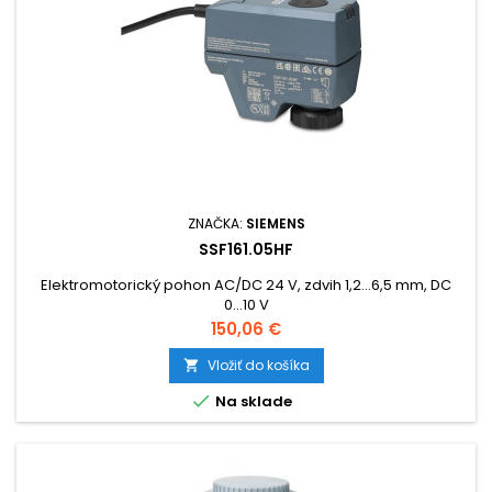
ZNAČKA:
SIEMENS
SSF161.05HF
Elektromotorický pohon AC/DC 24 V, zdvih 1,2...6,5 mm, DC
0...10 V
Cena
150,06 €
Vložiť do košíka


Na sklade