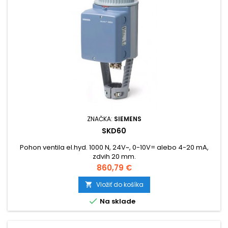
ZNAČKA:
SIEMENS
SKD60
Pohon ventila el.hyd. 1000 N, 24V~, 0-10V= alebo 4-20 mA,
zdvih 20 mm.
Cena
860,79 €
Vložiť do košíka


Na sklade