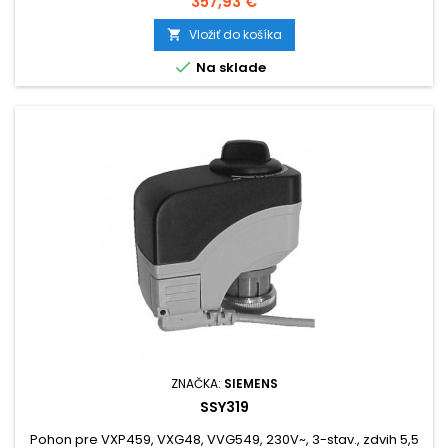
Cena
357,93 €
Vložiť do košíka


Na sklade
ZNAČKA:
SIEMENS
SSY319
Pohon pre VXP459, VXG48, VVG549, 230V~, 3-stav., zdvih 5,5