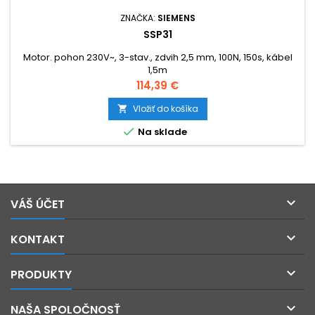
ZNAČKA:
SIEMENS
SSP31
Motor. pohon 230V~, 3-stav., zdvih 2,5 mm, 100N, 150s, kábel
1,5m
Cena
114,39 €
Vložiť do košíka


Na sklade

VÁŠ ÚČET

KONTAKT

PRODUKTY

NAŠA SPOLOČNOSŤ