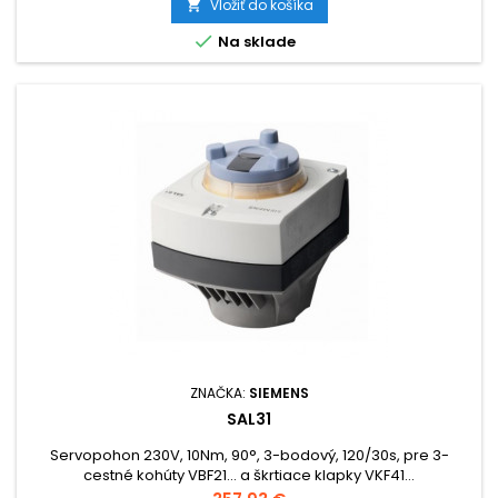
Vložiť do košíka


Na sklade
ZNAČKA:
SIEMENS
SAL31
Servopohon 230V, 10Nm, 90°, 3-bodový, 120/30s, pre 3-
cestné kohúty VBF21… a škrtiace klapky VKF41…