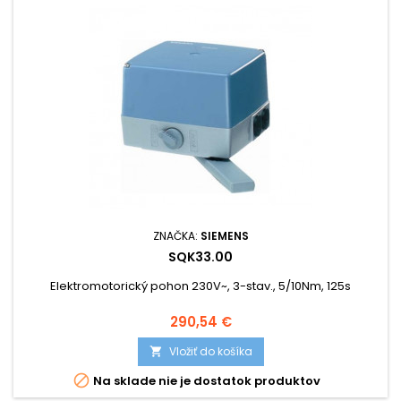
ZNAČKA:
SIEMENS
SQK33.00
Elektromotorický pohon 230V~, 3-stav., 5/10Nm, 125s
Cena
290,54 €
Vložiť do košíka


Na sklade nie je dostatok produktov