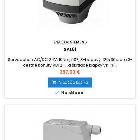
ZNAČKA:
SIEMENS
SAL81
Servopohon AC/DC 24V, 10Nm, 90°, 3-bodový, 120/30s, pre 3-
cestné kohúty VBF21… a škrtiace klapky VKF41…
Cena
357,93 €
Vložiť do košíka


Na sklade