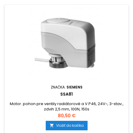
ZNAČKA:
SIEMENS
SSA81
Motor. pohon pre ventily radiátorové a V.P46, 24V~, 3-stav.,
zdvih 2,5 mm, 100N, 150s
Cena
80,50 €
Vložiť do košíka
