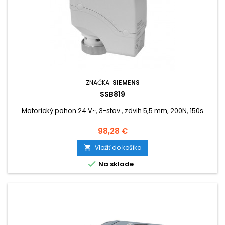
ZNAČKA:
SIEMENS
SSB819
Motorický pohon 24 V~, 3-stav., zdvih 5,5 mm, 200N, 150s
Cena
98,28 €
Vložiť do košíka


Na sklade