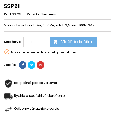
SSP61
Kód
SSP61
Značka
Siemens
Motorický pohon 24V~, 0-10V=, zdvih 2,5 mm, 100N, 34s
Vložiť do košíka
Množstvo


Na sklade nie je dostatok produktov
Zdieľať
Bezpečná platba za tovar
Rýchle a spoľahlivé doručenie
Odborný zákaznícky servis