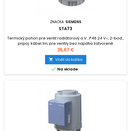
ZNAČKA:
SIEMENS
STA73
Termický pohon pre ventil radiátorový a V...P46 24 V~, 2-bod.,
pripoj. kábel 1m; pre ventily bez napätia zatvorené
Cena
35,67 €
Vložiť do košíka


Na sklade