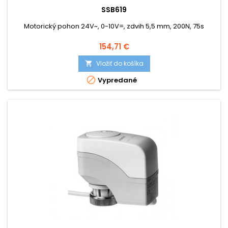
SSB619
Motorický pohon 24V~, 0-10V=, zdvih 5,5 mm, 200N, 75s
Cena
154,71 €
Vložiť do košíka


Vypredané