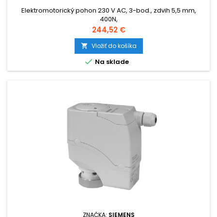
Elektromotorický pohon 230 V AC, 3-bod., zdvih 5,5 mm,
400N,
Cena
244,52 €
Vložiť do košíka


Na sklade
ZNAČKA:
SIEMENS