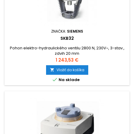
ZNAČKA:
SIEMENS
SKB32
Pohon elektro-hydraulického ventilu 2800 N, 230V~, 3-stav.,
zdvih 20 mm
Cena
1 243,53 €
Vložiť do košíka


Na sklade