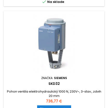

Na sklade
ZNAČKA:
SIEMENS
SKD32
Pohon ventila elektrohydraulický 1000 N, 230V~, 3-stav., zdvih
20 mm
Cena
736,77 €