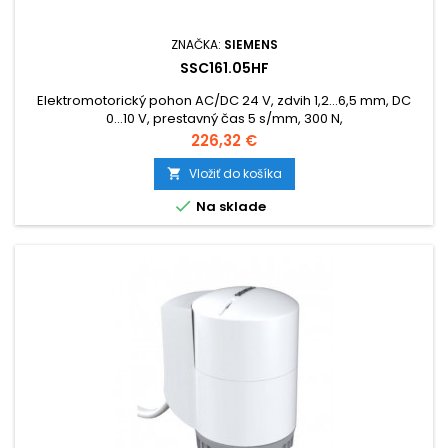
ZNAČKA:
SIEMENS
SSC161.05HF
Elektromotorický pohon AC/DC 24 V, zdvih 1,2...6,5 mm, DC
0...10 V, prestavný čas 5 s/mm, 300 N,
Cena
226,32 €
Vložiť do košíka


Na sklade