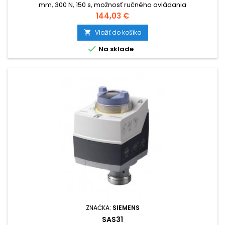
mm, 300 N, 150 s, možnosť ručného ovládania
Cena
144,03 €
Vložiť do košíka


Na sklade
ZNAČKA:
SIEMENS
SAS31