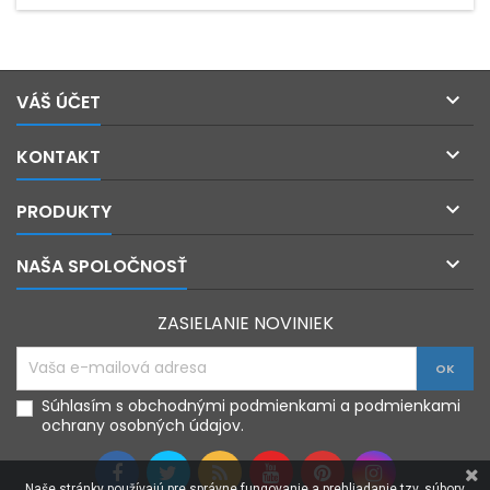

VÁŠ ÚČET

KONTAKT

PRODUKTY

NAŠA SPOLOČNOSŤ
ZASIELANIE NOVINIEK
Súhlasím s obchodnými podmienkami a podmienkami
ochrany osobných údajov.
Naše stránky používajú pre správne fungovanie a prehliadanie tzv. súbory