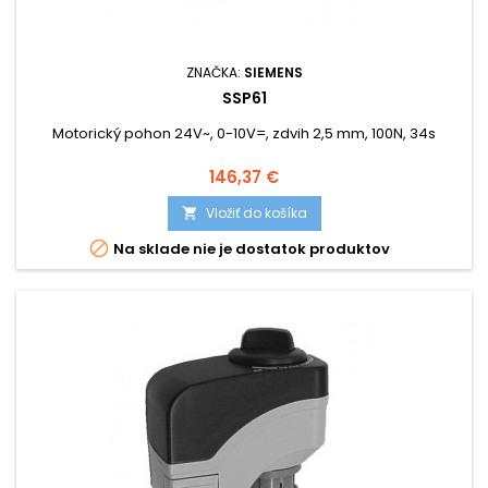
ZNAČKA:
SIEMENS
SSP61
Motorický pohon 24V~, 0-10V=, zdvih 2,5 mm, 100N, 34s
Cena
146,37 €
Vložiť do košíka


Na sklade nie je dostatok produktov