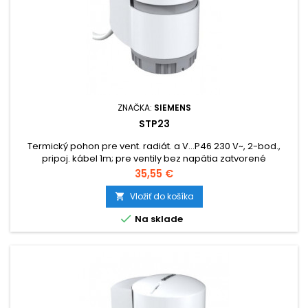
ZNAČKA:
SIEMENS
STP23
Termický pohon pre vent. radiát. a V...P46 230 V~, 2-bod.,
pripoj. kábel 1m; pre ventily bez napätia zatvorené
Cena
35,55 €
Vložiť do košíka


Na sklade