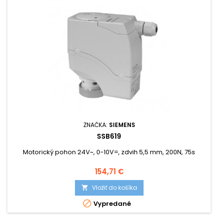
ZNAČKA:
SIEMENS
SSB619
Motorický pohon 24V~, 0-10V=, zdvih 5,5 mm, 200N, 75s
Cena
154,71 €
Vložiť do košíka


Vypredané