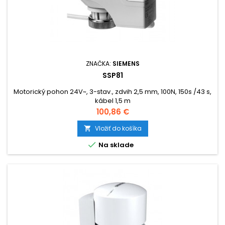
ZNAČKA:
SIEMENS
SSP81
Motorický pohon 24V~, 3-stav., zdvih 2,5 mm, 100N, 150s /43 s,
kábel 1,5 m
Cena
100,86 €
Vložiť do košíka


Na sklade