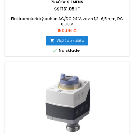
ZNAČKA:
SIEMENS
SSF161.05HF
Elektromotorický pohon AC/DC 24 V, zdvih 1,2...6,5 mm, DC
0...10 V
Cena
150,06 €
Vložiť do košíka


Na sklade