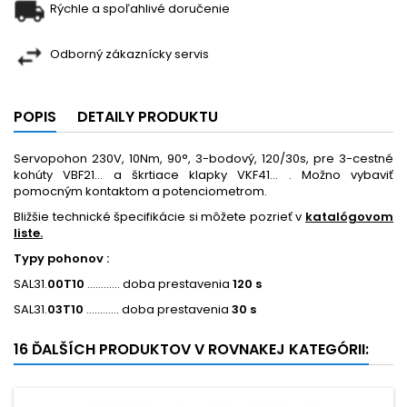
Rýchle a spoľahlivé doručenie
Odborný zákaznícky servis
POPIS
DETAILY PRODUKTU
Servopohon 230V, 10Nm, 90°, 3-bodový, 120/30s, pre 3-cestné
kohúty VBF21… a škrtiace klapky VKF41… . Možno vybaviť
pomocným kontaktom a potenciometrom.
Bližšie technické špecifikácie si môžete pozrieť v
katalógovom
liste.
Typy pohonov :
SAL31.
00T10
............ doba prestavenia
120 s
SAL31.
03T10
............ doba prestavenia
30 s
16 ĎALŠÍCH PRODUKTOV V ROVNAKEJ KATEGÓRII: