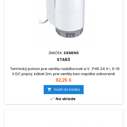
ZNAČKA:
SIEMENS
STA63
Termický pohon pre ventily radiátorové a V...P46 24 V~, 0-10
V DC pripoj. kábel 2m; pre ventily bez napätia zatvorené
Cena
92,25 €
Vložiť do košíka


Na sklade