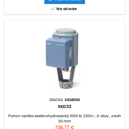

Na sklade
ZNAČKA:
SIEMENS
SKD32
Pohon ventila elektrohydraulický 1000 N, 230V~, 3-stav., zdvih
20 mm
Cena
736,77 €