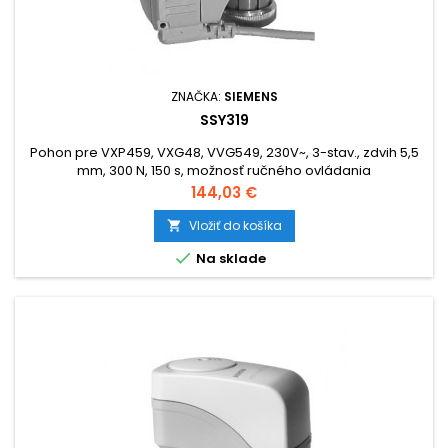
ZNAČKA:
SIEMENS
SSY319
Pohon pre VXP459, VXG48, VVG549, 230V~, 3-stav., zdvih 5,5
mm, 300 N, 150 s, možnosť ručného ovládania
Cena
144,03 €
Vložiť do košíka


Na sklade