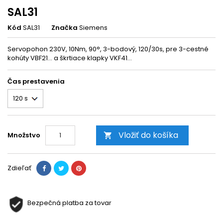
SAL31
Kód
SAL31
Značka
Siemens
Servopohon 230V, 10Nm, 90°, 3-bodový, 120/30s, pre 3-cestné
kohúty VBF21… a škrtiace klapky VKF41…
Čas prestavenia
Vložiť do košíka
Množstvo

Zdieľať
Bezpečná platba za tovar