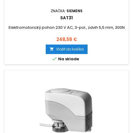
ZNAČKA:
SIEMENS
SAT31
Elektromotorický pohon 230 V AC, 3-pol., zdvih 5,5 mm, 300N
Cena
248,58 €
Vložiť do košíka


Na sklade