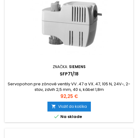
ZNAČKA:
SIEMENS
SFP71/18
Servopohon pre zónové ventily VV..47 a VX..47, 105 N, 24V~, 2-
stav, zdvih 2,5 mm, 40 s, kábel 1,8m
Cena
92,25 €
Vložiť do košíka


Na sklade