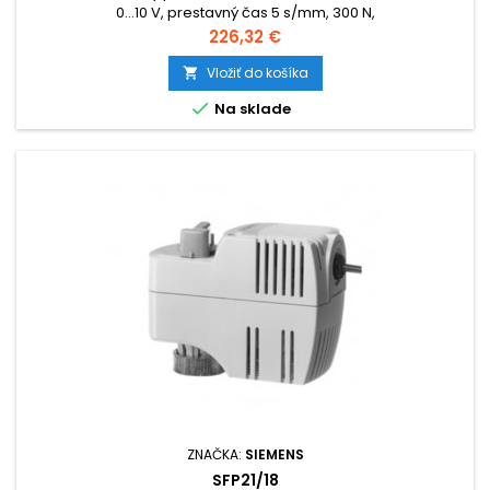
0...10 V, prestavný čas 5 s/mm, 300 N,
Cena
226,32 €
Vložiť do košíka


Na sklade
ZNAČKA:
SIEMENS
SFP21/18