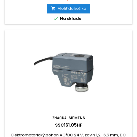
Vložiť do košíka


Na sklade
ZNAČKA:
SIEMENS
SSC161.05HF
Elektromotorický pohon AC/DC 24 V, zdvih 1,2...6,5 mm, DC