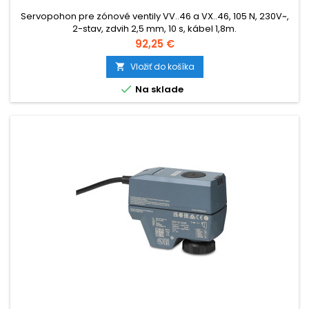
Servopohon pre zónové ventily VV..46 a VX..46, 105 N, 230V~,
2-stav, zdvih 2,5 mm, 10 s, kábel 1,8m.
Cena
92,25 €
Vložiť do košíka


Na sklade