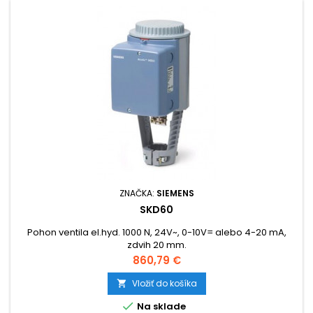
ZNAČKA:
SIEMENS
SKD60
Pohon ventila el.hyd. 1000 N, 24V~, 0-10V= alebo 4-20 mA,
zdvih 20 mm.
Cena
860,79 €
Vložiť do košíka


Na sklade