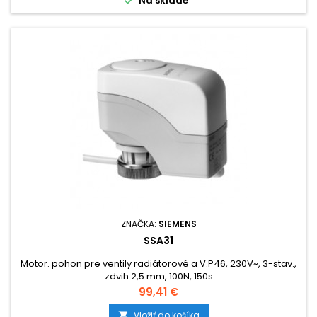
Na sklade
ZNAČKA:
SIEMENS
SSA31
Motor. pohon pre ventily radiátorové a V.P46, 230V~, 3-stav.,
zdvih 2,5 mm, 100N, 150s
Cena
99,41 €
Vložiť do košíka
