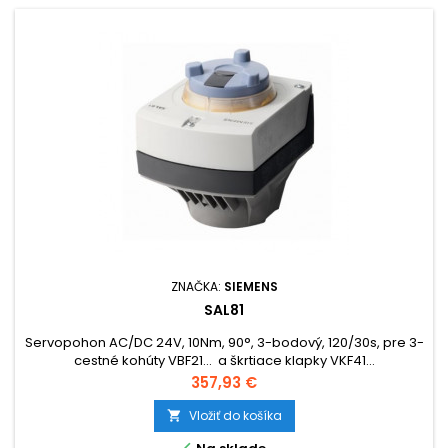
ZNAČKA:
SIEMENS
SAL81
Servopohon AC/DC 24V, 10Nm, 90°, 3-bodový, 120/30s, pre 3-
cestné kohúty VBF21… a škrtiace klapky VKF41…
Cena
357,93 €
Vložiť do košíka

