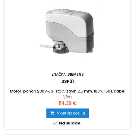
ZNAČKA:
SIEMENS
SSP31
Motor. pohon 230V~, 3-stav., zdvih 2,5 mm, 100N, 150s, kábel
1,5m
Cena
114,39 €
Vložiť do košíka


Na sklade