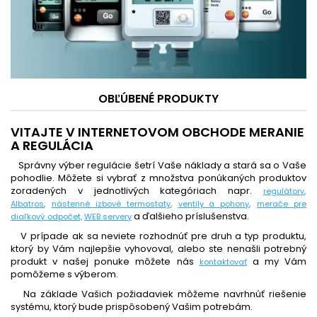
OBĽÚBENÉ PRODUKTY
VITAJTE V INTERNETOVOM OBCHODE MERANIE
A REGULÁCIA
Správny výber regulácie šetrí Vaše náklady a stará sa o Vaše
pohodlie. Môžete si vybrať z množstva ponúkaných produktov
zoradených v jednotlivých kategóriach napr.
,
regulátory
,
,
,
Albatros
nástenné izbové termostaty
ventily a pohony
merače pre
a ďalšieho príslušenstva.
diaľkový odpočet,
WEB servery
V prípade ak sa neviete rozhodnúť pre druh a typ produktu,
ktorý by Vám najlepšie vyhovoval, alebo ste nenašli potrebný
produkt v našej ponuke môžete nás
a my Vám
kontaktovať
pomôžeme s výberom.
Na základe Vašich požiadaviek môžeme navrhnúť riešenie
systému, ktorý bude prispôsobený Vašim potrebám.