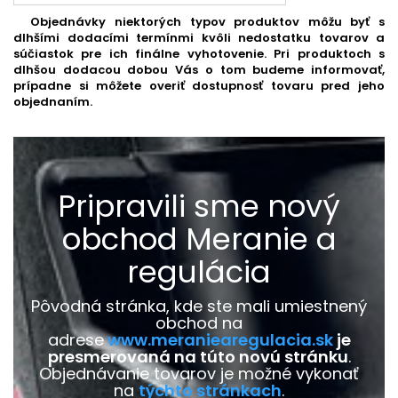
Objednávky niektorých typov produktov môžu byť s
dlhšími dodacími termínmi kvôli nedostatku tovarov a
súčiastok pre ich finálne vyhotovenie. Pri produktoch s
dlhšou dodacou dobou Vás o tom budeme informovať,
prípadne si môžete overiť dostupnosť tovaru pred jeho
objednaním.
Pripravili sme nový
obchod Meranie a
regulácia
Pôvodná stránka, kde ste mali umiestnený
obchod na
adrese
www.meraniearegulacia.sk
je
presmerovaná na túto novú stránku
.
Objednávanie tovarov je možné vykonať
na
týchto stránkach
.