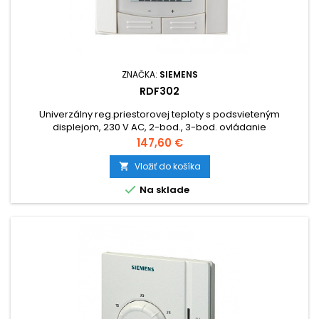
ZNAČKA:
SIEMENS
RDF302
Univerzálny reg.priestorovej teploty s podsvieteným
displejom, 230 V AC, 2-bod., 3-bod. ovládanie
Cena
147,60 €
Vložiť do košíka


Na sklade