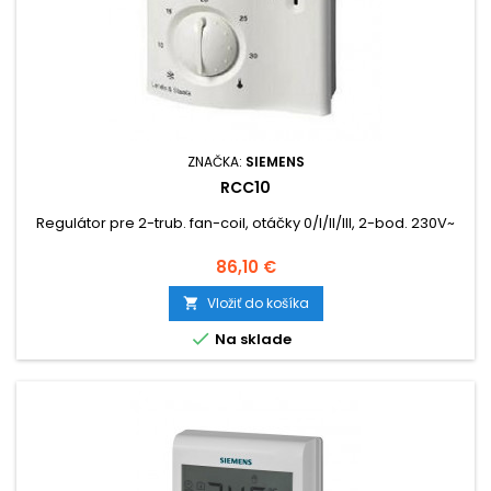
ZNAČKA:
SIEMENS
RCC10
Regulátor pre 2-trub. fan-coil, otáčky 0/I/II/III, 2-bod. 230V~
Cena
86,10 €
Vložiť do košíka


Na sklade