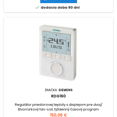

dodacia doba 90 dní
ZNAČKA:
SIEMENS
RDG160
Regulátor priestorovej teploty s displejom pre dvoj/
štvorrúrkový fan-coil, týždenný časový program.
Cena
150,06 €