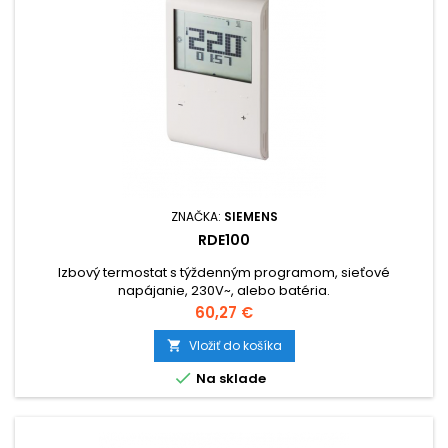
ZNAČKA:
SIEMENS
RDE100
Izbový termostat s týždenným programom, sieťové
napájanie, 230V~, alebo batéria.
Cena
60,27 €
Vložiť do košíka


Na sklade