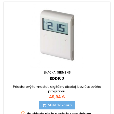
ZNAČKA:
SIEMENS
RDD100
Priestorový termostat, digitálny displej, bez časového
programu.
Cena
49,94 €
Vložiť do košíka


Na sklade nie je dostatok produktov