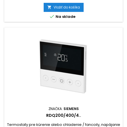
Vložiť do košíka


Na sklade
ZNAČKA:
SIEMENS
RDQ200/400/4..
Termostaty pre kúrenie alebo chladenie / fancoily, napájanie