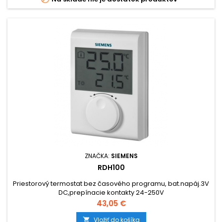
ZNAČKA:
SIEMENS
RDH100
Priestorový termostat bez časového programu, bat.napáj.3V
DC,prepínacie kontakty 24-250V
Cena
43,05 €
Vložiť do košíka
