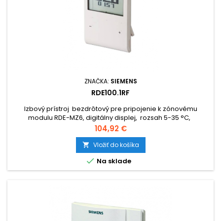
ZNAČKA:
SIEMENS
RDE100.1RF
Izbový prístroj bezdrôtový pre pripojenie k zónovému
modulu RDE-MZ6, digitálny displej, rozsah 5-35 °C,
týžd.časový program, batériové napájanie 3 V DC
Cena
104,92 €
Vložiť do košíka


Na sklade