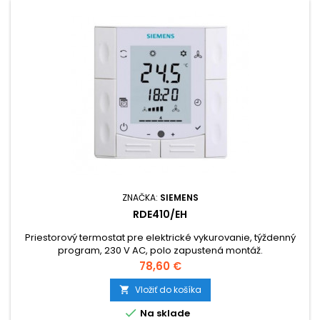
ZNAČKA:
SIEMENS
RDE410/EH
Priestorový termostat pre elektrické vykurovanie, týždenný
program, 230 V AC, polo zapustená montáž.
Cena
78,60 €
Vložiť do košíka


Na sklade