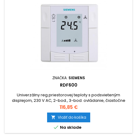
ZNAČKA:
SIEMENS
RDF600
Univerzálny reg.priestorovej teploty s podsvieteným
displejom, 230 V AC, 2-bod., 3-bod. ovládanie, čiastočne
zapustená montáž.
Cena
116,85 €
Vložiť do košíka


Na sklade