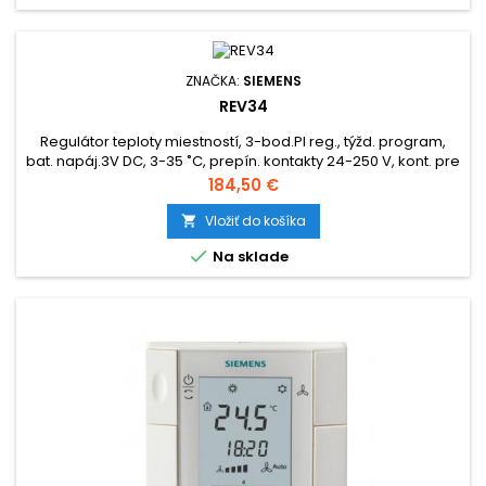
ZNAČKA:
SIEMENS
REV34
Regulátor teploty miestností, 3-bod.PI reg., týžd. program,
bat. napáj.3V DC, 3-35 ˚C, prepín. kontakty 24-250 V, kont. pre
telef. spínač, podsvietený displej
Cena
184,50 €
Vložiť do košíka


Na sklade