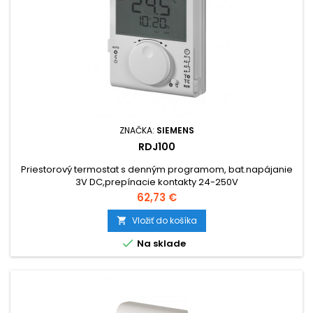
ZNAČKA:
SIEMENS
RDJ100
Priestorový termostat s denným programom, bat.napájanie
3V DC,prepínacie kontakty 24-250V
Cena
62,73 €
Vložiť do košíka


Na sklade