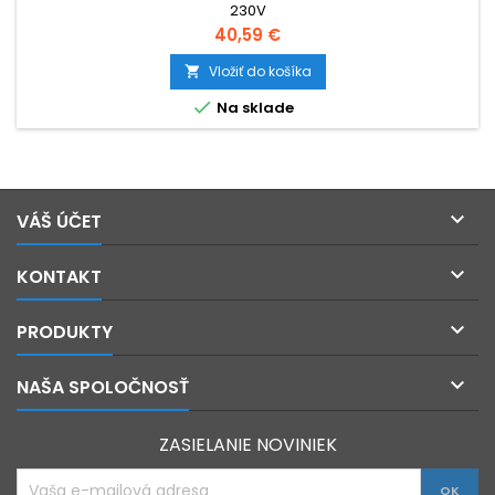
230V
Cena
40,59 €
Vložiť do košíka


Na sklade

VÁŠ ÚČET

KONTAKT

PRODUKTY

NAŠA SPOLOČNOSŤ
ZASIELANIE NOVINIEK