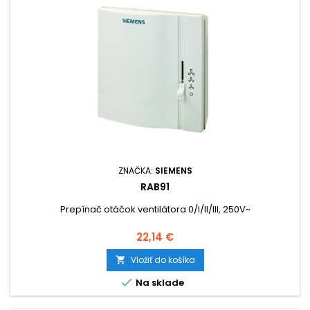
ZNAČKA:
SIEMENS
RAB91
Prepínač otáčok ventilátora 0/I/II/III, 250V~
Cena
22,14 €
Vložiť do košíka


Na sklade