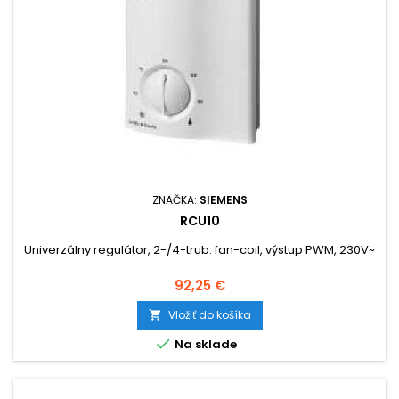
ZNAČKA:
SIEMENS
RCU10
Univerzálny regulátor, 2-/4-trub. fan-coil, výstup PWM, 230V~
Cena
92,25 €
Vložiť do košíka


Na sklade