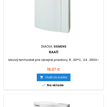
ZNAČKA:
SIEMENS
RAA11
Izbový termostat pre verejné priestory, 8...30°C, 24...250V~
Cena
19,07 €
Vložiť do košíka


Na sklade