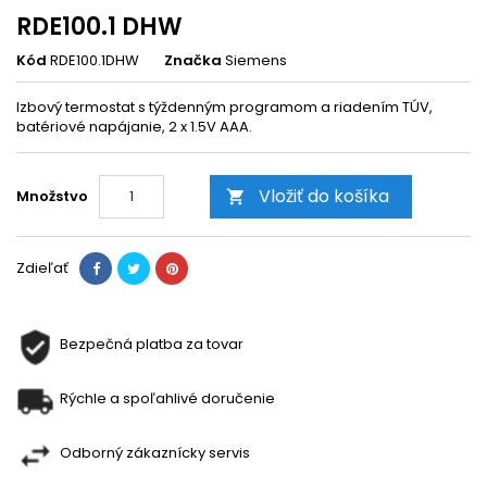
RDE100.1 DHW
Kód
RDE100.1DHW
Značka
Siemens
Izbový termostat s týždenným programom a riadením TÚV,
batériové napájanie, 2 x 1.5V AAA.
Vložiť do košíka
Množstvo

Zdieľať
Bezpečná platba za tovar
Rýchle a spoľahlivé doručenie
Odborný zákaznícky servis