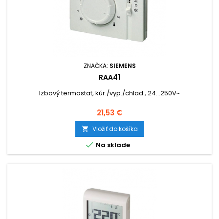
ZNAČKA:
SIEMENS
RAA41
Izbový termostat, kúr./vyp./chlad., 24...250V~
Cena
21,53 €
Vložiť do košíka


Na sklade