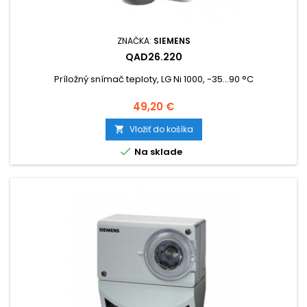
ZNAČKA:
SIEMENS
QAD26.220
Príložný snímač teploty, LG Ni 1000, -35...90 °C
Cena
49,20 €
Vložiť do košíka


Na sklade