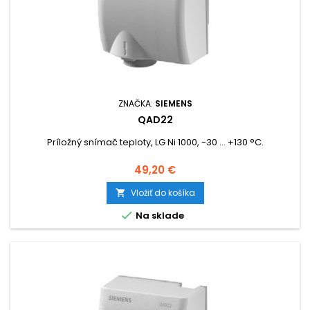
ZNAČKA:
SIEMENS
QAD22
Príložný snímač teploty, LG Ni 1000, -30 ... +130 °C.
Cena
49,20 €
Vložiť do košíka


Na sklade