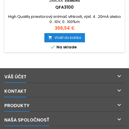
ZNAČKA:
SIEMENS
QFA3100
High Quality priestorový snímač vlhkosti, výst. 4...20mA alebo
0...10V, 0...100%rh
Cena
366,54 €
Vložiť do košíka


Na sklade

VÁŠ ÚČET

KONTAKT

PRODUKTY

NAŠA SPOLOČNOSŤ