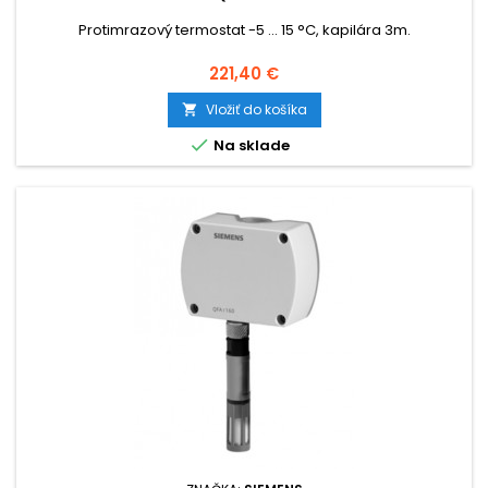
Protimrazový termostat -5 ... 15 °C, kapilára 3m.
Cena
221,40 €
Vložiť do košíka


Na sklade