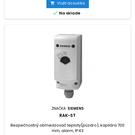
Vložiť do košíka


Na sklade
ZNAČKA:
SIEMENS
RAK-ST
Bezpečnostný obmedzovač teploty(púzdro), kapilára 700
mm, alarm, IP43