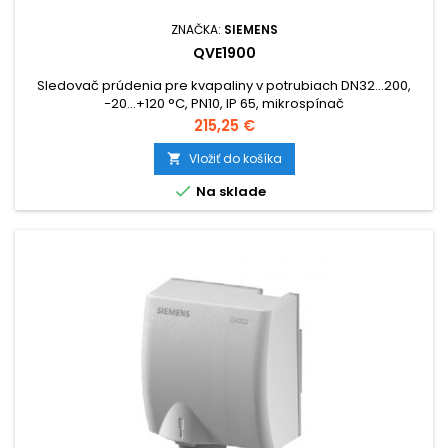
ZNAČKA:
SIEMENS
QVE1900
Sledovač prúdenia pre kvapaliny v potrubiach DN32...200,
−20…+120 °C, PN10, IP 65, mikrospínač
Cena
215,25 €
Vložiť do košíka


Na sklade