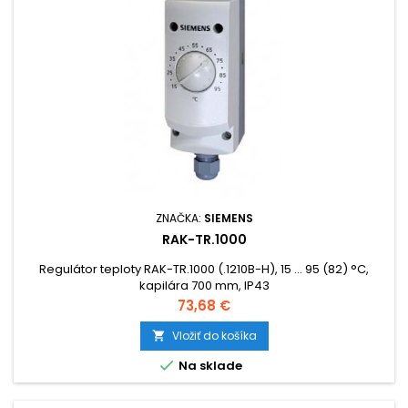
ZNAČKA:
SIEMENS
RAK-TR.1000
Regulátor teploty RAK-TR.1000 (.1210B-H), 15 … 95 (82) °C,
kapilára 700 mm, IP43
Cena
73,68 €
Vložiť do košíka


Na sklade