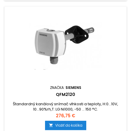
ZNAČKA:
SIEMENS
QFM2120
Štandardný kanálový snímač vlhkosti a teploty, H:0...10V,
10...90%rh,T: LG Ni1000, -50 ... 150 °C.
Cena
276,75 €
Vložiť do košíka
