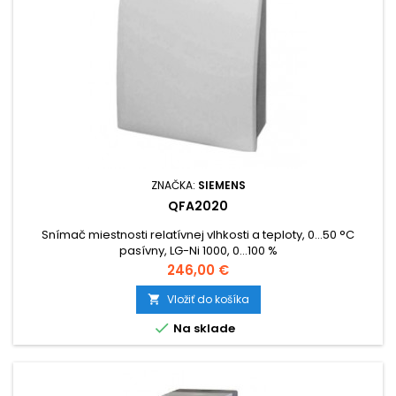
ZNAČKA:
SIEMENS
QFA2020
Snímač miestnosti relatívnej vlhkosti a teploty, 0...50 °C
pasívny, LG-Ni 1000, 0...100 %
Cena
246,00 €
Vložiť do košíka


Na sklade