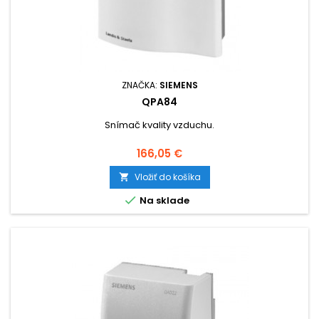
ZNAČKA:
SIEMENS
QPA84
Snímač kvality vzduchu.
Cena
166,05 €
Vložiť do košíka


Na sklade