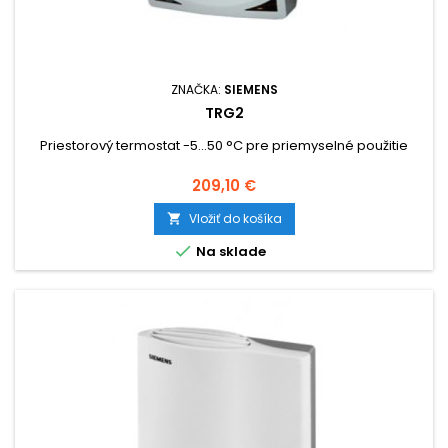
ZNAČKA:
SIEMENS
TRG2
Priestorový termostat -5...50 °C pre priemyselné použitie
Cena
209,10 €
Vložiť do košíka


Na sklade