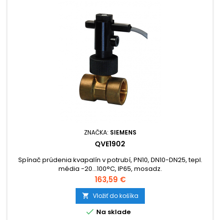
ZNAČKA:
SIEMENS
QVE1902
Spínač prúdenia kvapalín v potrubí, PN10, DN10-DN25, tepl.
média -20...100°C, IP65, mosadz.
Cena
163,59 €
Vložiť do košíka


Na sklade