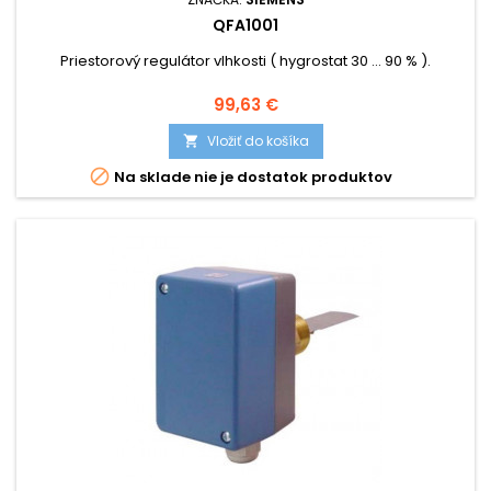
QFA1001
Priestorový regulátor vlhkosti ( hygrostat 30 ... 90 % ).
Cena
99,63 €
Vložiť do košíka


Na sklade nie je dostatok produktov