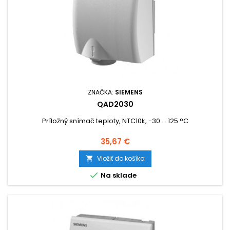
ZNAČKA:
SIEMENS
QAD2030
Príložný snímač teploty, NTC10k, -30 ... 125 °C
Cena
35,67 €
Vložiť do košíka


Na sklade