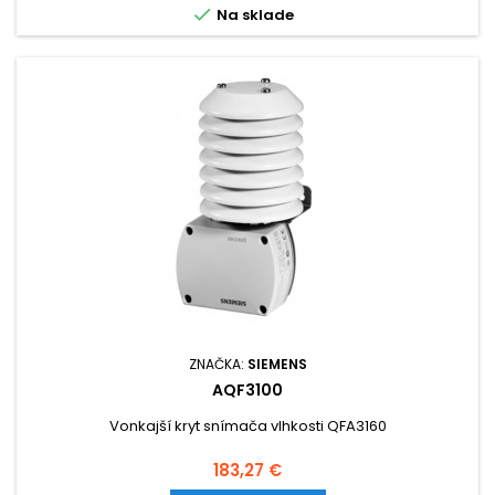

Na sklade
ZNAČKA:
SIEMENS
AQF3100
Vonkajší kryt snímača vlhkosti QFA3160
Cena
183,27 €