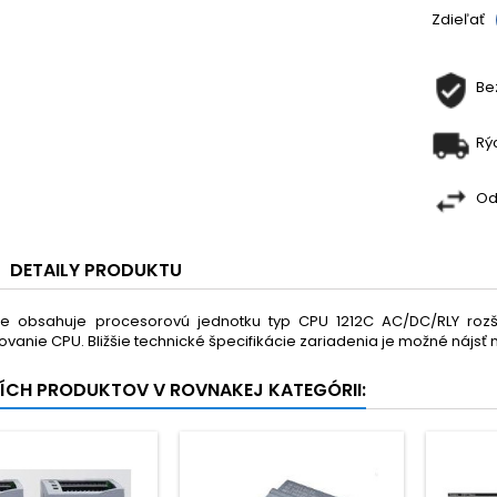
Zdieľať
Be
Rý
Od
DETAILY PRODUKTU
obsahuje procesorovú jednotku typ CPU 1212C AC/DC/RLY rozšíri
anie CPU. Bližšie technické špecifikácie zariadenia je možné nájsť
ŠÍCH PRODUKTOV V ROVNAKEJ KATEGÓRII: