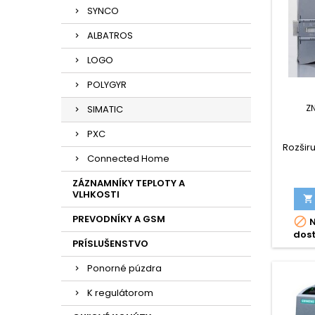
SYNCO
ALBATROS
LOGO
POLYGYR
Z
SIMATIC
PXC
Rozširu
Connected Home
ZÁZNAMNÍKY TEPLOTY A
VLHKOSTI

PREVODNÍKY A GSM

N
dos
PRÍSLUŠENSTVO
Ponorné púzdra
K regulátorom