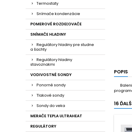
Termostaty
Snímače kondenzácie
POMEROVÉ ROZDEĽOVAČE
SNÍMAČE HLADINY
Regulátory hladiny pre studne
a šachty
Regulátory hladiny
stavoznakmi
POPIS
VODIVOSTNÉ SONDY
Ponorné sondy
Balenie 
programov
Tlakové sondy
16 ĎAL
Sondy do veka
MERAČE TEPLA ULTRAHEAT
REGULÁTORY