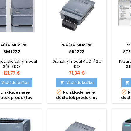
NAČKA:
SIEMENS
ZNAČKA:
SIEMENS
ZN
SM 1222
SB 1223
STE
júci digitálny modul
Signálny modul 4 x DI / 2 x
Progr
8/16 x DO.
DO
ST
Cena
Cena
121,77 €
71,34 €
Vložiť do košíka
Vložiť do košíka




a sklade nie je
Na sklade nie je
N
tatok produktov
dostatok produktov
dost