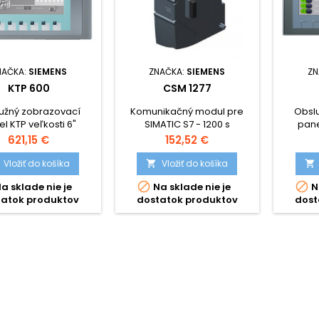
NAČKA:
SIEMENS
ZNAČKA:
SIEMENS
ZN
KTP 600
CSM 1277
užný zobrazovací
Komunikačný modul pre
Obsl
l KTP veľkosti 6"
SIMATIC S7 - 1200 s
pane
rozhraním 4 x Ethernet.
Cena
Cena
621,15 €
152,52 €
Vložiť do košíka
Vložiť do košíka




a sklade nie je
Na sklade nie je
N
tatok produktov
dostatok produktov
dost