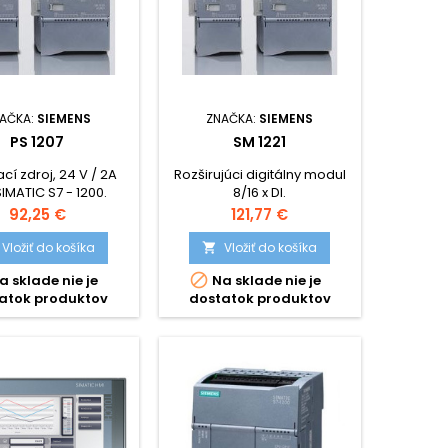
AČKA:
SIEMENS
ZNAČKA:
SIEMENS
PS 1207
SM 1221
cí zdroj, 24 V / 2A
Rozširujúci digitálny modul
IMATIC S7 - 1200.
8/16 x DI.
Cena
Cena
92,25 €
121,77 €
Vložiť do košíka
Vložiť do košíka


a sklade nie je
Na sklade nie je
atok produktov
dostatok produktov