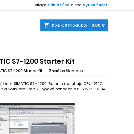
Vitajte,
Prihlásiť sa
alebo
Vytvoriť účet
shopping_cart
Košík:
0
Produkty - 0,00 €
IC S7-1200 Starter Kit
TIC S7-1200 Starter Kit
Značka
Siemens
í balík SIMATIC S7 - 1200, Balenie obsahuje CPU 1212C
Y a Software Step 7. Typové označenie 6ES7212-1BD34-