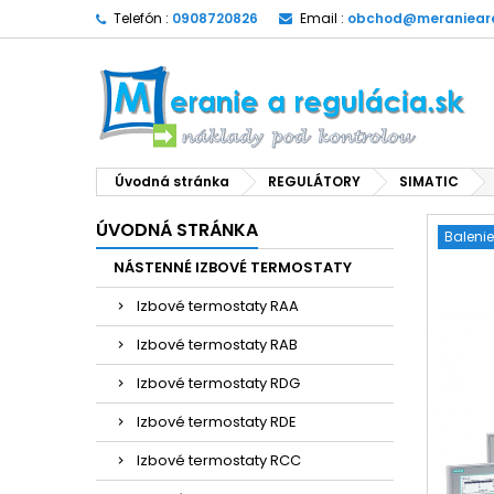
Telefón :
0908720826
Email :
obchod@meranieare
Úvodná stránka
REGULÁTORY
SIMATIC
ÚVODNÁ STRÁNKA
Balenie
NÁSTENNÉ IZBOVÉ TERMOSTATY
Izbové termostaty RAA
Izbové termostaty RAB
Izbové termostaty RDG
Izbové termostaty RDE
Izbové termostaty RCC