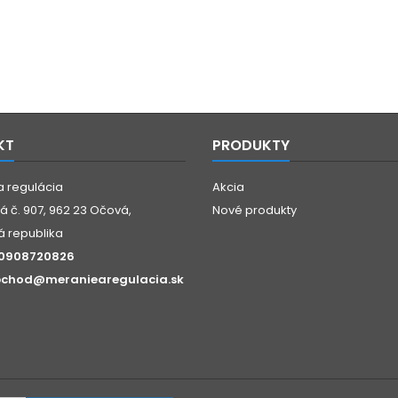
KT
PRODUKTY
a regulácia
Akcia
 č. 907, 962 23 Očová,
Nové produkty
á republika
0908720826
chod@meraniearegulacia.sk