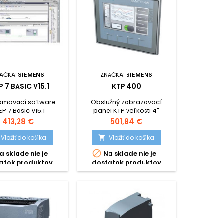
AČKA:
SIEMENS
ZNAČKA:
SIEMENS
P 7 BASIC V15.1
KTP 400
amovací software
Obslužný zobrazovací
EP 7 Basic V15.1
panel KTP veľkosti 4"
Cena
Cena
413,28 €
501,84 €
Vložiť do košíka
Vložiť do košíka


a sklade nie je
Na sklade nie je
atok produktov
dostatok produktov