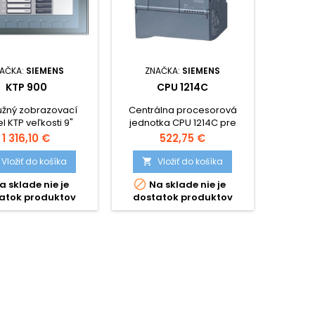
AČKA:
SIEMENS
ZNAČKA:
SIEMENS
KTP 900
CPU 1214C
užný zobrazovací
Centrálna procesorová
l KTP veľkosti 9"
jednotka CPU 1214C pre
SIMATIC S7 - 1200, 14 x DI, 10 x
Cena
Cena
1 316,10 €
522,75 €
DO, 2 x AI, Typy : 6ES7214-
1AG40-0XB0,6ES7214-
Vložiť do košíka
Vložiť do košíka

1BG40-0XB0, 6ES7214-

a sklade nie je
Na sklade nie je
1HG40-0XB0
atok produktov
dostatok produktov