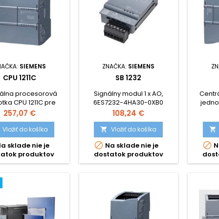
NAČKA:
SIEMENS
ZNAČKA:
SIEMENS
ZN
CPU 1211C
SB 1232
álna procesorová
Signálny modul 1 x AO,
Centr
otka CPU 1211C pre
6ES7232-4HA30-0XB0
jedno
 S7 - 1200, 6 x DI, 4 x
SIMATIC 
Cena
Cena
257,07 €
108,24 €
x AI, Typy : 6ES7211-
DO, 2 
XB0, 6ES7211-1BE40-
1AE40-0
Vložiť do košíka
Vložiť do košíka


6ES7211-1HE40-0XB0
0XB0, 


a sklade nie je
Na sklade nie je
N
tatok produktov
dostatok produktov
dost