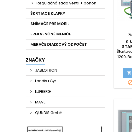
Regulačná sada ventil + pohon
ŠKRTIACE KLAPKY
SNÍMAČE PRE MOBIL
FREKVENČNÉ MENIČE
Z
SI
MERAČE DIAĽKOVÝ ODPOČET
STAR
Štartova
1200, B
ZNAČKY
1212C
KP3
JABLOTRON
Softw

označe
Landis+Gyr
LUFBERG
MAVE
QUNDIS GmbH