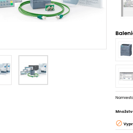
Balen
Namiesto
Množstv

Vyp