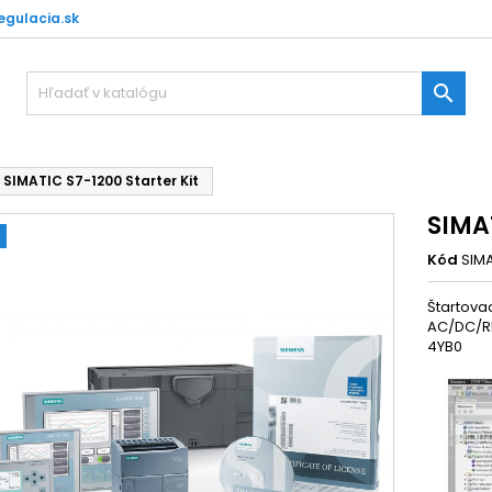
gulacia.sk

SIMATIC S7-1200 Starter Kit
SIMAT
Kód
SIMA
Štartovac
AC/DC/RL
4YB0