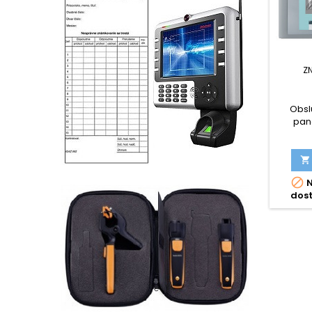
Z
Obsl
pane


N
dos