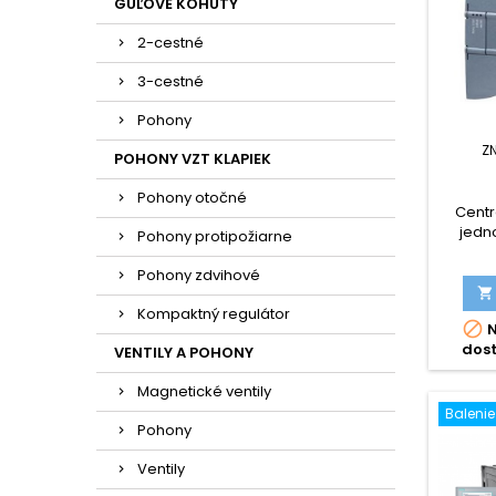
GUĽOVÉ KOHÚTY
2-cestné
3-cestné
Pohony
Z
POHONY VZT KLAPIEK
Pohony otočné
Centr
jedn
Pohony protipožiarne
SIMATIC
DO, 2 
Pohony zdvihové
1AE40-0

0XB0, 
Kompaktný regulátor

N
dos
VENTILY A POHONY
Magnetické ventily
Balenie
Pohony
Ventily