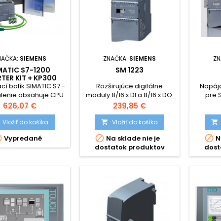
NAČKA:
SIEMENS
ZNAČKA:
SIEMENS
ZN
MATIC S7-1200
SM 1223
TER KIT + KP300
cí balík SIMATIC S7 -
Rozširujúce digitálne
Napája
alenie obsahuje CPU
moduly 8/16 x DI a 8/16 x DO.
pre S
 AC/DC/RLY + panel
Cena
Cena
626,07 €
239,85 €
00 Basic mono a
are Step 7. Typové
Vložiť do košíka
Vložiť do košíka


nie 6AV6651-7HA01-



Vypredané
Na sklade nie je
N
3AA4
dostatok produktov
dost