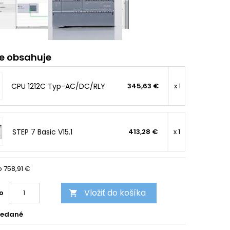
ie obsahuje
CPU 1212C Typ-AC/DC/RLY
345,63 €
x 1
STEP 7 Basic V15.1
413,28 €
x 1
 758,91 €
Vložiť do košíka
o

redané