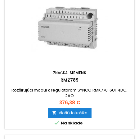
ZNAČKA:
SIEMENS
RMZ789
Rozširujúci modul k regulátorom SYNCO RMK770; 6UI, 4DO,
2AO
Cena
376,38 €
Vložiť do košíka


Na sklade