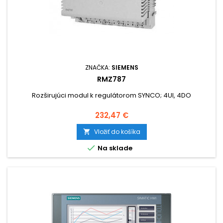
ZNAČKA:
SIEMENS
RMZ787
Rozširujúci modul k regulátorom SYNCO; 4UI, 4DO
Cena
232,47 €
Vložiť do košíka


Na sklade