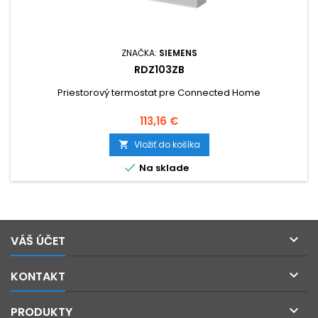
ZNAČKA:
SIEMENS
RDZ103ZB
Priestorový termostat pre Connected Home
Cena
113,16 €
Vložiť do košíka


Na sklade

VÁŠ ÚČET

KONTAKT

PRODUKTY