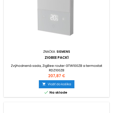
ZNAČKA:
SIEMENS
ZIGBEE PACK1
Zvýhodnená sada, ZigBee router GTW100ZB a termostat
RDZ100ZB
Cena
207,87 €
Vložiť do košíka


Na sklade