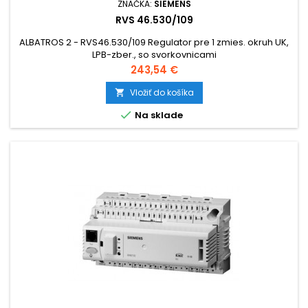
ZNAČKA:
SIEMENS
RVS 46.530/109
ALBATROS 2 - RVS46.530/109 Regulator pre 1 zmies. okruh UK,
LPB-zber., so svorkovnicami
Cena
243,54 €
Vložiť do košíka


Na sklade