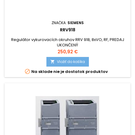
ZNAČKA:
SIEMENS
RRV918
Regulátor vykurovacích okruhov RRV 918, 8xVO, RF, PREDAJ
UKONČENÝ
Cena
250,92 €
Vložiť do košíka


Na sklade nie je dostatok produktov