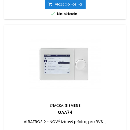
Vložiť do košíka


Na sklade
ZNAČKA:
SIEMENS
QAA74
ALBATROS 2 - NOVÝ Izbový prístroj pre RVS...,