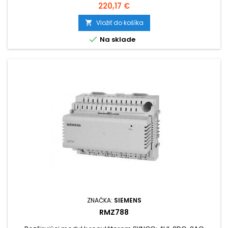
Cena
220,17 €
Vložiť do košíka


Na sklade
ZNAČKA:
SIEMENS
RMZ788