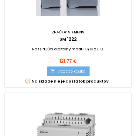
ZNAČKA:
SIEMENS
SM 1222
Rozširujúci digitálny modul 8/16 x DO.
Cena
121,77 €
Vložiť do košíka


Na sklade nie je dostatok produktov