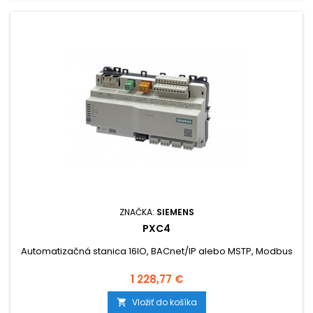
ZNAČKA:
SIEMENS
PXC4
Automatizačná stanica 16IO, BACnet/IP alebo MSTP, Modbus
Cena
1 228,77 €
Vložiť do košíka
