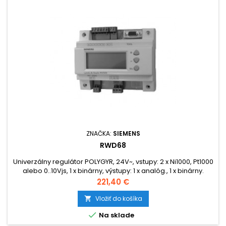
ZNAČKA:
SIEMENS
RWD68
Univerzálny regulátor POLYGYR, 24V~, vstupy: 2 x Ni1000, Pt1000
alebo 0..10Vjs, 1 x binárny, výstupy: 1 x analóg., 1 x binárny.
Cena
221,40 €
Vložiť do košíka


Na sklade