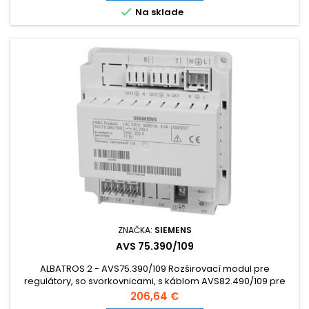

Na sklade
ZNAČKA:
SIEMENS
AVS 75.390/109
ALBATROS 2 - AVS75.390/109 Rozširovací modul pre
regulátory, so svorkovnicami, s káblom AVS82.490/109 pre
pripojenie k regulátoru.
Cena
206,64 €