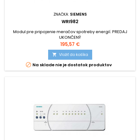
ZNAČKA:
SIEMENS
WRI982
Modul pre pripojenie meračov spotreby energií. PREDAJ
UKONČENÝ
Cena
195,57 €
Vložiť do košíka


Na sklade nie je dostatok produktov