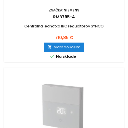
ZNAČKA:
SIEMENS
RMB795-4
Centrálna jednotka IRC regulátorov SYNCO
Cena
710,85 €
Vložiť do košíka


Na sklade