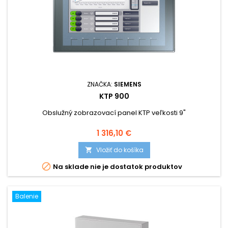
ZNAČKA:
SIEMENS
KTP 900
Obslužný zobrazovací panel KTP veľkosti 9"
Cena
1 316,10 €
Vložiť do košíka


Na sklade nie je dostatok produktov
Balenie