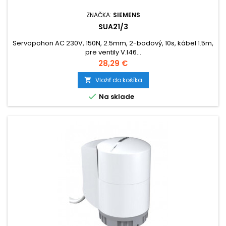
ZNAČKA:
SIEMENS
SUA21/3
Servopohon AC 230V, 150N, 2.5mm, 2-bodový, 10s, kábel 1.5m,
pre ventily V.I46…
Cena
28,29 €
Vložiť do košíka


Na sklade