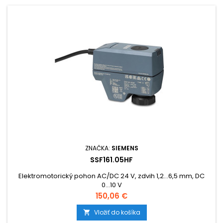
ZNAČKA:
SIEMENS
SSF161.05HF
Elektromotorický pohon AC/DC 24 V, zdvih 1,2...6,5 mm, DC
0...10 V
Cena
150,06 €
Vložiť do košíka
