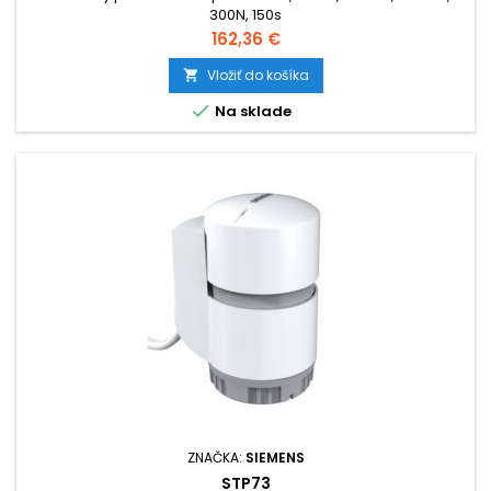
300N, 150s
Cena
162,36 €
Vložiť do košíka


Na sklade
ZNAČKA:
SIEMENS
STP73