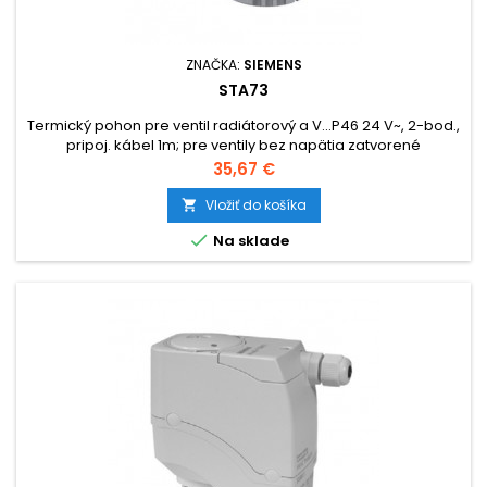
ZNAČKA:
SIEMENS
STA73
Termický pohon pre ventil radiátorový a V...P46 24 V~, 2-bod.,
pripoj. kábel 1m; pre ventily bez napätia zatvorené
Cena
35,67 €
Vložiť do košíka


Na sklade