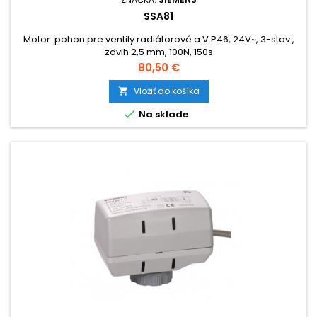
SSA81
Motor. pohon pre ventily radiátorové a V.P46, 24V~, 3-stav.,
zdvih 2,5 mm, 100N, 150s
Cena
80,50 €
Vložiť do košíka


Na sklade