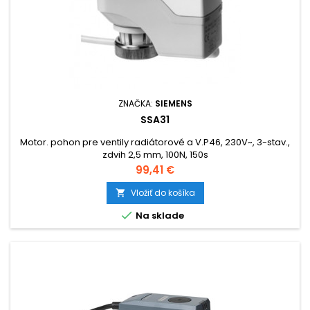
ZNAČKA:
SIEMENS
SSA31
Motor. pohon pre ventily radiátorové a V.P46, 230V~, 3-stav.,
zdvih 2,5 mm, 100N, 150s
Cena
99,41 €
Vložiť do košíka


Na sklade