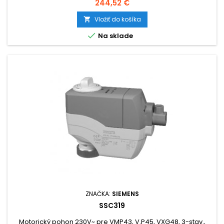
Cena
244,52 €
Vložiť do košíka


Na sklade
ZNAČKA:
SIEMENS
SSC319
Motorický pohon 230V~ pre VMP43, V.P45, VXG48, 3-stav.,