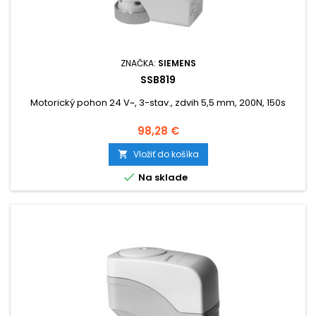
ZNAČKA:
SIEMENS
SSB819
Motorický pohon 24 V~, 3-stav., zdvih 5,5 mm, 200N, 150s
Cena
98,28 €
Vložiť do košíka


Na sklade