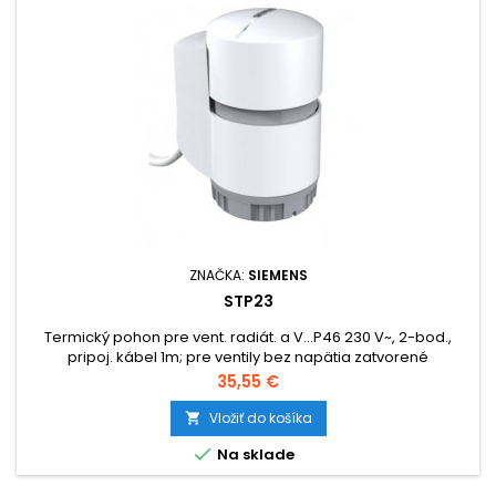
ZNAČKA:
SIEMENS
STP23
Termický pohon pre vent. radiát. a V...P46 230 V~, 2-bod.,
pripoj. kábel 1m; pre ventily bez napätia zatvorené
Cena
35,55 €
Vložiť do košíka


Na sklade