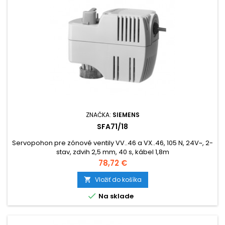
ZNAČKA:
SIEMENS
SFA71/18
Servopohon pre zónové ventily VV..46 a VX..46, 105 N, 24V~, 2-
stav, zdvih 2,5 mm, 40 s, kábel 1,8m
Cena
78,72 €
Vložiť do košíka


Na sklade