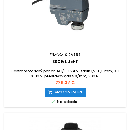
ZNAČKA:
SIEMENS
SSC161.05HF
Elektromotorický pohon AC/DC 24 V, zdvih 1,2...6,5 mm, DC
0...10 V, prestavný čas 5 s/mm, 300 N,
Cena
226,32 €
Vložiť do košíka


Na sklade