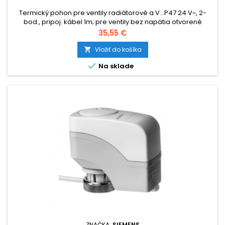
Termický pohon pre ventily radiátorové a V...P47 24 V~, 2-
bod., pripoj. kábel 1m; pre ventily bez napätia otvorené
Cena
35,55 €
Vložiť do košíka


Na sklade
ZNAČKA:
SIEMENS