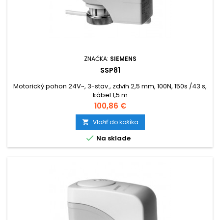
ZNAČKA:
SIEMENS
SSP81
Motorický pohon 24V~, 3-stav., zdvih 2,5 mm, 100N, 150s /43 s,
kábel 1,5 m
Cena
100,86 €
Vložiť do košíka


Na sklade