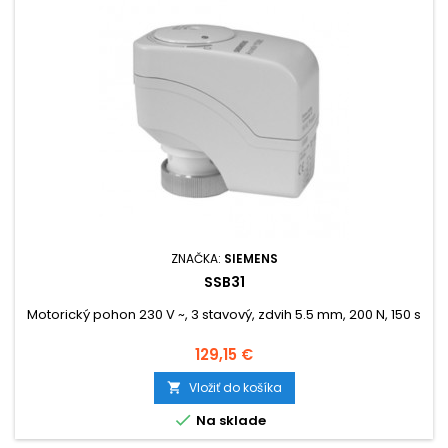
ZNAČKA:
SIEMENS
SSB31
Motorický pohon 230 V ~, 3 stavový, zdvih 5.5 mm, 200 N, 150 s
Cena
129,15 €
Vložiť do košíka


Na sklade