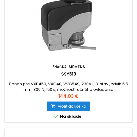
ZNAČKA:
SIEMENS
SSY319
Pohon pre VXP459, VXG48, VVG549, 230V~, 3-stav., zdvih 5,5
mm, 300 N, 150 s, možnosť ručného ovládania
Cena
144,03 €
Vložiť do košíka


Na sklade