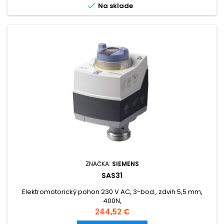

Na sklade
ZNAČKA:
SIEMENS
SAS31
Elektromotorický pohon 230 V AC, 3-bod., zdvih 5,5 mm,
400N,
Cena
244,52 €