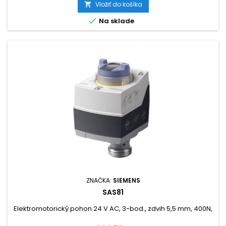
Vložiť do košíka


Na sklade
ZNAČKA:
SIEMENS
SAS81
Elektromotorický pohon 24 V AC, 3-bod., zdvih 5,5 mm, 400N,