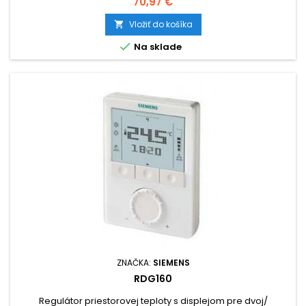
Cena
70,97 €
Vložiť do košíka


Na sklade
ZNAČKA:
SIEMENS
RDG160
Regulátor priestorovej teploty s displejom pre dvoj/