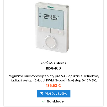
ZNAČKA:
SIEMENS
RDG400
Regulátor priestorovej teploty pre VAV aplikácie, 1x triakový
riadiací výstup (2-bod, PWM, 3-bod), 1x výstup 0-10 V DC,
napájanie 24 V AC
Cena
136,53 €
Vložiť do košíka


Na sklade