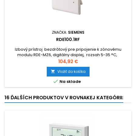
ZNAČKA:
SIEMENS
RDE100.1RF
Izbový prístroj bezdrôtový pre pripojenie k zónovému
modulu RDE-MZ6, digitálny displej, rozsah 5-35 °C,
týžd.časový program, batériové napájanie 3 V DC
Cena
104,92 €
Vložiť do košíka


Na sklade
16 ĎALŠÍCH PRODUKTOV V ROVNAKEJ KATEGÓRII: