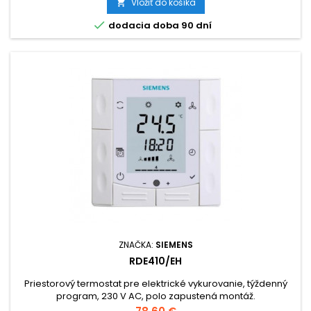
Vložiť do košíka


dodacia doba 90 dní
ZNAČKA:
SIEMENS
RDE410/EH
Priestorový termostat pre elektrické vykurovanie, týždenný
program, 230 V AC, polo zapustená montáž.
Cena