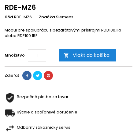
RDE-MZ6
Kód
RDE-MZ6
Značka
Siemens
Modul pre spoluprácu s bezdrôtovými prístrojmi RDD100.1RF
alebo RDE100.1RF
Vložiť do košíka
Množstvo

Zdieľať
Bezpečná platba za tovar
Rýchle a spoľahlivé doručenie
Odborný zákaznícky servis