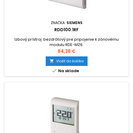
ZNAČKA:
SIEMENS
RDD100.1RF
Izbový prístroj bezdrôtový pre pripojenie k zónovému
modulu RDE-MZ6.
Cena
84,38 €
Vložiť do košíka


Na sklade