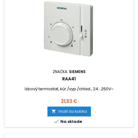
ZNAČKA:
SIEMENS
RAA41
Izbový termostat, kúr./vyp./chlad., 24...250V~
Cena
21,53 €
Vložiť do košíka


Na sklade