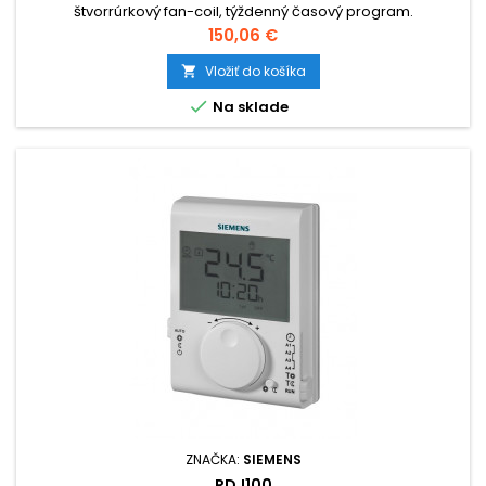
štvorrúrkový fan-coil, týždenný časový program.
Cena
150,06 €
Vložiť do košíka


Na sklade
ZNAČKA:
SIEMENS
RDJ100