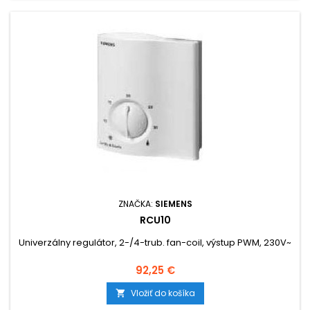
ZNAČKA:
SIEMENS
RCU10
Univerzálny regulátor, 2-/4-trub. fan-coil, výstup PWM, 230V~
Cena
92,25 €
Vložiť do košíka
