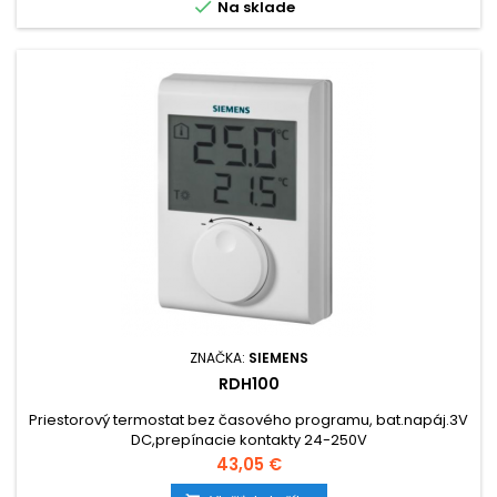

Na sklade
ZNAČKA:
SIEMENS
RDH100
Priestorový termostat bez časového programu, bat.napáj.3V
DC,prepínacie kontakty 24-250V
Cena
43,05 €