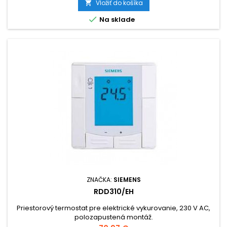
Vložiť do košíka


Na sklade
ZNAČKA:
SIEMENS
RDD310/EH
Priestorový termostat pre elektrické vykurovanie, 230 V AC,
polozapustená montáž.