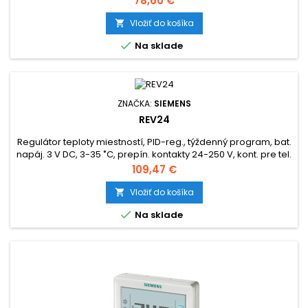
78,60 €
Vložiť do košíka


Na sklade
ZNAČKA:
SIEMENS
REV24
Regulátor teploty miestností, PID-reg., týždenný program, bat.
napáj. 3 V DC, 3-35 ˚C, prepín. kontakty 24-250 V, kont. pre tel.
spínač, podsvietený displej.
Cena
109,47 €
Vložiť do košíka


Na sklade