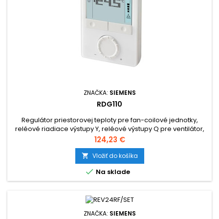
ZNAČKA:
SIEMENS
RDG110
Regulátor priestorovej teploty pre fan-coilové jednotky,
reléové riadiace výstupy Y, reléové výstupy Q pre ventilátor,
napájanie 230 V AC.
Cena
124,23 €
Vložiť do košíka


Na sklade
ZNAČKA:
SIEMENS