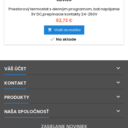
Priestorový termostat s denným programom, bat.napájanie
3V DC,prepínacie kontakty 24-250V
Cena
62,73 €
Vložiť do košíka


Na sklade

VÁŠ ÚČET

KONTAKT

PRODUKTY

NAŠA SPOLOČNOSŤ
ZASIELANIE NOVINIEK