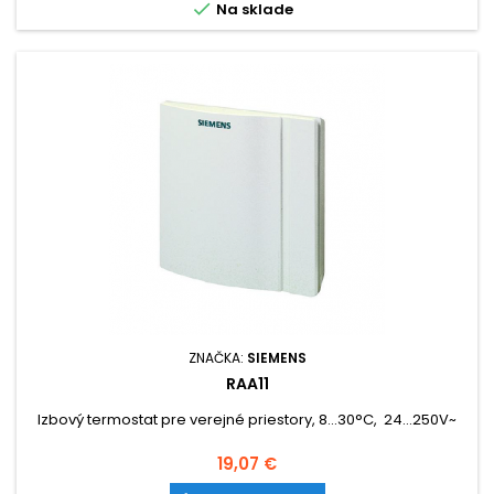

Na sklade
ZNAČKA:
SIEMENS
RAA11
Izbový termostat pre verejné priestory, 8...30°C, 24...250V~
Cena
19,07 €