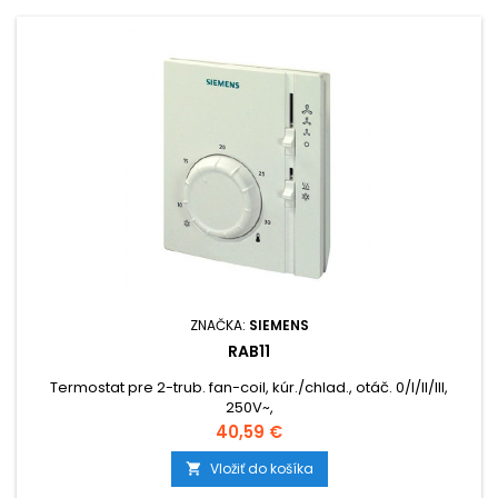
ZNAČKA:
SIEMENS
RAB11
Termostat pre 2-trub. fan-coil, kúr./chlad., otáč. 0/I/II/III,
250V~,
Cena
40,59 €
Vložiť do košíka
