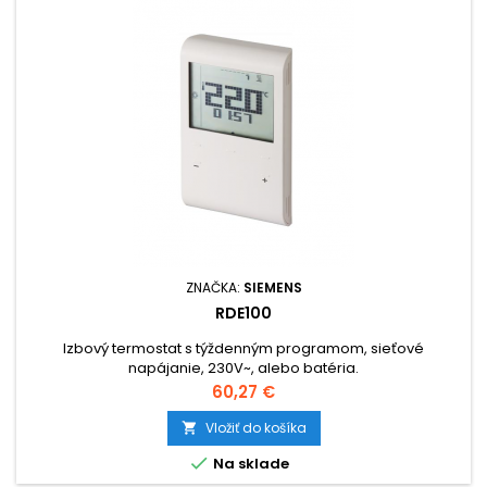
ZNAČKA:
SIEMENS
RDE100
Izbový termostat s týždenným programom, sieťové
napájanie, 230V~, alebo batéria.
Cena
60,27 €
Vložiť do košíka


Na sklade