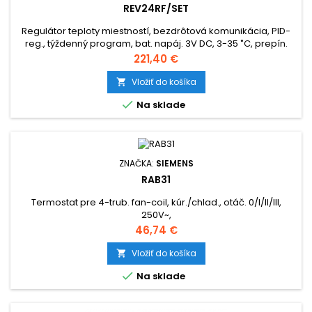
REV24RF/SET
Regulátor teploty miestností, bezdrôtová komunikácia, PID-
reg., týždenný program, bat. napáj. 3V DC, 3-35 ˚C, prepín.
kontakty 24-250 V, kont. pre telef. spínač, podsvietený displej.
Cena
221,40 €
Vložiť do košíka


Na sklade
ZNAČKA:
SIEMENS
RAB31
Termostat pre 4-trub. fan-coil, kúr./chlad., otáč. 0/I/II/III,
250V~,
Cena
46,74 €
Vložiť do košíka


Na sklade