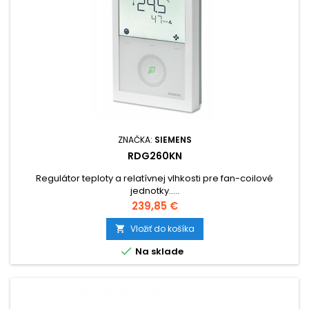
ZNAČKA:
SIEMENS
RDG260KN
Regulátor teploty a relatívnej vlhkosti pre fan-coilové
jednotky.....
Cena
239,85 €
Vložiť do košíka


Na sklade