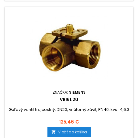
ZNAČKA:
SIEMENS
VBI61.20
Guľový ventil trojcestný, DN20, vnútorný závit, PN40, kvs=4,6.3
Cena
125,46 €
Vložiť do košíka
