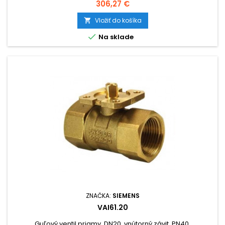
Cena
306,27 €
Vložiť do košíka


Na sklade
ZNAČKA:
SIEMENS
VAI61.20
Guľový ventil priamy, DN20, vnútorný závit, PN40,