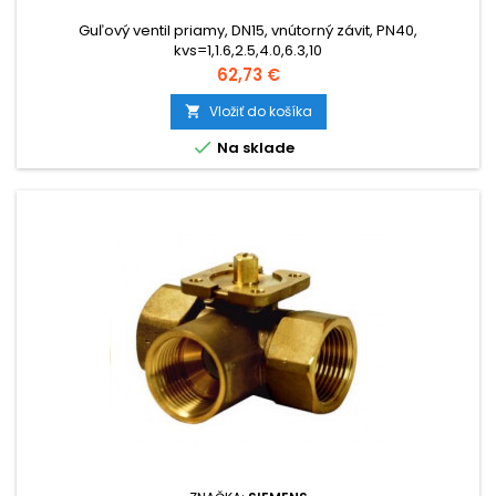
Guľový ventil priamy, DN15, vnútorný závit, PN40,
kvs=1,1.6,2.5,4.0,6.3,10
Cena
62,73 €
Vložiť do košíka


Na sklade