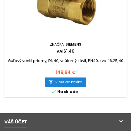
ZNAČKA:
SIEMENS
VAI61.40
Guľový ventil priamy, DN40, vnútorný závit, PN40, kvs=16,25,40
Cena
149,94 €
Vložiť do košíka


Na sklade

VÁŠ ÚČET