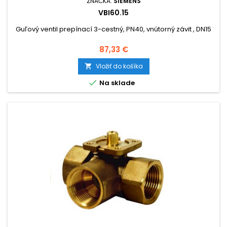
ZNAČKA:
SIEMENS
VBI60.15
Guľový ventil prepínací 3-cestný, PN40, vnútorný závit , DN15
Cena
87,33 €
Vložiť do košíka


Na sklade