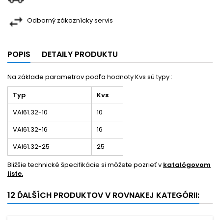
Odborný zákaznícky servis
POPIS
DETAILY PRODUKTU
Na základe parametrov podľa hodnoty Kvs sú typy :
Typ
Kvs
VAI61.32-10
10
VAI61.32-16
16
VAI61.32-25
25
Bližšie technické špecifikácie si môžete pozrieť v
katalógovom
liste.
12 ĎALŠÍCH PRODUKTOV V ROVNAKEJ KATEGÓRII: