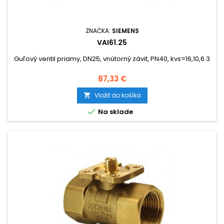
ZNAČKA:
SIEMENS
VAI61.25
Guľový ventil priamy, DN25, vnútorný závit, PN40, kvs=16,10,6.3
Cena
87,33 €
Vložiť do košíka


Na sklade