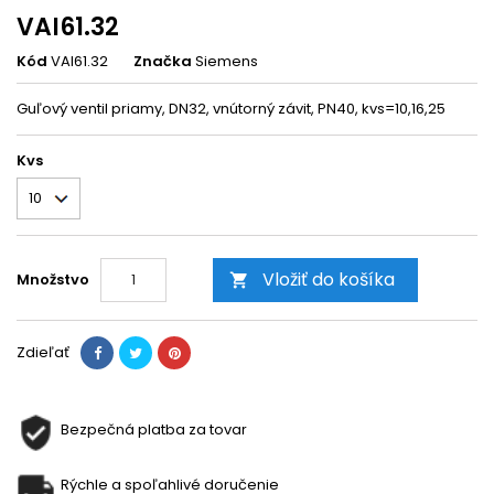
VAI61.32
Kód
VAI61.32
Značka
Siemens
Guľový ventil priamy, DN32, vnútorný závit, PN40, kvs=10,16,25
Kvs
Vložiť do košíka
Množstvo

Zdieľať
Bezpečná platba za tovar
Rýchle a spoľahlivé doručenie