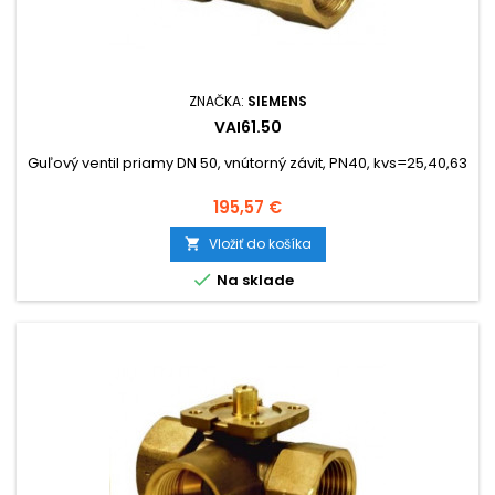
ZNAČKA:
SIEMENS
VAI61.50
Guľový ventil priamy DN 50, vnútorný závit, PN40, kvs=25,40,63
Cena
195,57 €
Vložiť do košíka


Na sklade