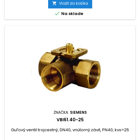
Vložiť do košíka


Na sklade
ZNAČKA:
SIEMENS
VBI61.40-25
Guľový ventil trojcestný, DN40, vnútorný závit, PN40, kvs=25