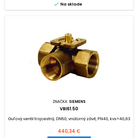

Na sklade
ZNAČKA:
SIEMENS
VBI61.50
Guľový ventil trojcestný, DN50, vnútorný závit, PN40, kvs=40,63
Cena
440,34 €