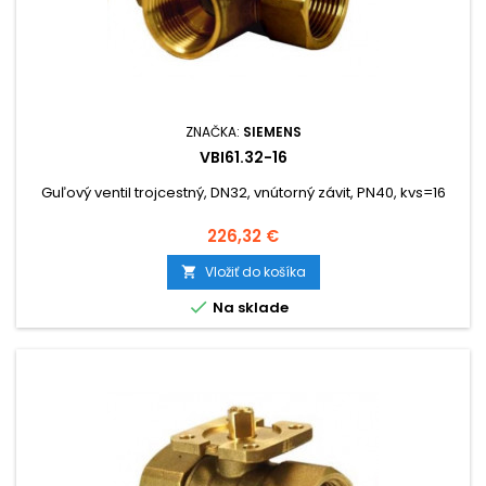
ZNAČKA:
SIEMENS
VBI61.32-16
Guľový ventil trojcestný, DN32, vnútorný závit, PN40, kvs=16
Cena
226,32 €
Vložiť do košíka


Na sklade