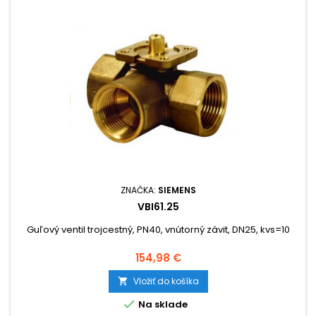
ZNAČKA:
SIEMENS
VBI61.25
Guľový ventil trojcestný, PN40, vnútorný závit, DN25, kvs=10
Cena
154,98 €
Vložiť do košíka


Na sklade