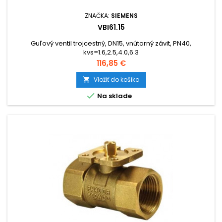
ZNAČKA:
SIEMENS
VBI61.15
Guľový ventil trojcestný, DN15, vnútorný závit, PN40,
kvs=1.6,2.5,4.0,6.3
Cena
116,85 €
Vložiť do košíka


Na sklade